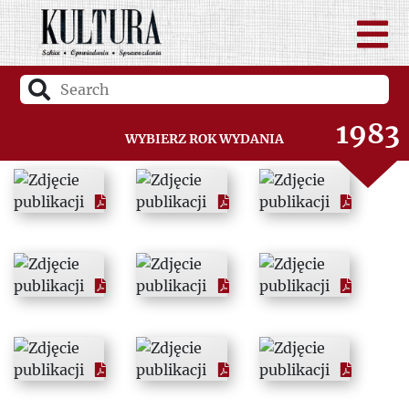
1981
1982
1983
Wybierz rok wydania
1984
1985
1986
1987
1988