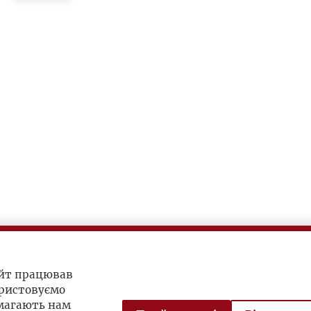
айт працював
ристовуємо
омагають нам