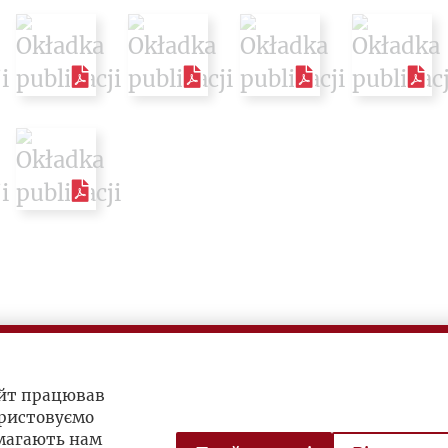
айт працював
ристовуємо
омагають нам