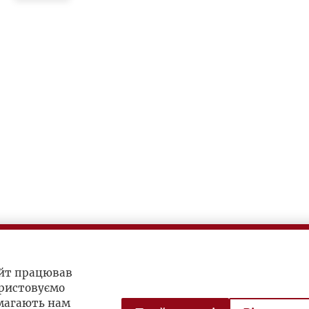
айт працював
ристовуємо
омагають нам