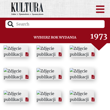
1971
1972
1973
Wybierz rok wydania
1974
1975
1976
1977
1978