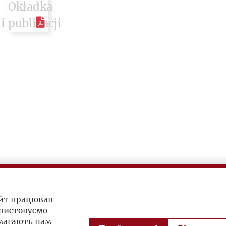
айт працював
ристовуємо
омагають нам