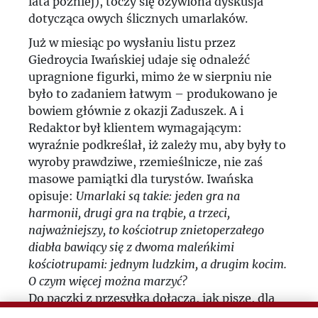
lata później), toczy się ożywiona dyskusja
dotycząca owych ślicznych umarlaków.
Już w miesiąc po wysłaniu listu przez
Giedroycia Iwańskiej udaje się odnaleźć
upragnione figurki, mimo że w sierpniu nie
było to zadaniem łatwym – produkowano je
bowiem głównie z okazji Zaduszek. A i
Redaktor był klientem wymagającym:
wyraźnie podkreślał, iż zależy mu, aby były to
wyroby prawdziwe, rzemieślnicze, nie zaś
masowe pamiątki dla turystów. Iwańska
opisuje:
Umarlaki są takie: jeden gra na
harmonii, drugi gra na trąbie, a trzeci,
najważniejszy, to kościotrup znietoperzałego
diabła bawiący się z dwoma maleńkimi
kościotrupami: jednym ludzkim, a drugim kocim.
O czym więcej można marzyć?
Do paczki z przesyłką dołącza, jak pisze, dla
równowagi, dwa aniołki ze słomy dla Henryka