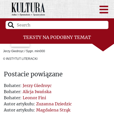
TEKSTY NA PODOBNY TEMAT
Laficki Bestiariusz
Jerzy Giedroyc / Sygn. min000
Listopad 1963 w korespondencji Jerzego
© INSTYTUT LITERACKI
Giedroycia
Postacie powiązane
„Cegiełki” - opracowanie studentów
Bohater:
Jerzy Giedroyc
Uniwersytetu Łódzkiego
Bohater:
Alicja Iwańska
Bohater:
Leonor Fini
O Nobla dla Zbigniewa Herberta
Autor artykułu:
Zuzanna Dziedzic
Autor artykułu:
Magdalena Strąk
Czarujące umarlaki