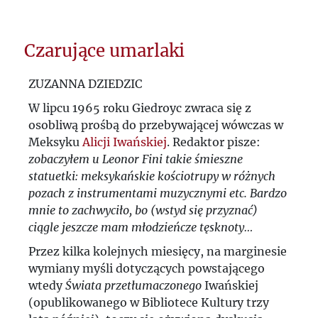
Historyjki z...
Wspaniałe Varitypery
Czarujące umarlaki
Jerzy Giedroyc o odbudowie Zamku
ZUZANNA DZIEDZIC
Królewskiego w Warszawie
W lipcu 1965 roku Giedroyc zwraca się z
osobliwą prośbą do przebywającej wówczas w
„Ziemia i Morze”
Meksyku
Alicji Iwańskiej
. Redaktor pisze:
zobaczyłem u Leonor Fini takie śmieszne
Do Wuja Hertza (mała oda) od Kici
statuetki: meksykańskie kościotrupy w różnych
Jerzy Giedroyc i Lin Hongliang
pozach z instrumentami muzycznymi etc. Bardzo
mnie to zachwyciło, bo (wstyd się przyznać)
Paradoks Grotowskiego
ciągle jeszcze mam młodzieńcze tęsknoty…
Co się stało z Blackiem po jego śmierci?
Przez kilka kolejnych miesięcy, na marginesie
wymiany myśli dotyczących powstającego
wtedy
Świata przetłumaczonego
Iwańskiej
(opublikowanego w Bibliotece Kultury trzy