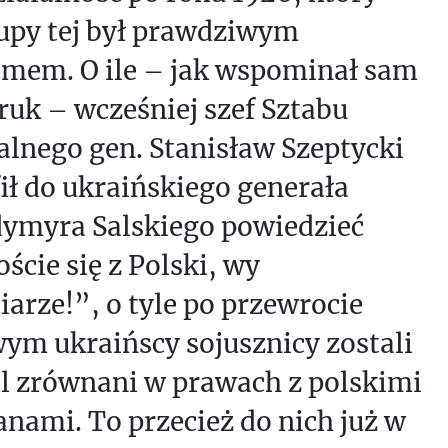
rupy tej był prawdziwym
omem. O ile – jak wspominał sam
uk – wcześniej szef Sztabu
alnego gen. Stanisław Szeptycki
ił do ukraińskiego generała
ymyra Salskiego powiedzieć
cie się z Polski, wy
arze!”, o tyle po przewrocie
ym ukraińscy sojusznicy zostali
l zrównani w prawach z polskimi
nami. To przecież do nich już w