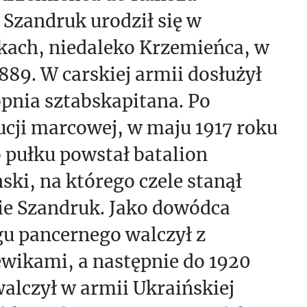
Szandruk urodził się w
kach, niedaleko Krzemieńca, w
889. W carskiej armii dosłużył
opnia sztabskapitana. Po
ucji marcowej, w maju 1917 roku
 pułku powstał batalion
ski, na którego czele stanął
ie Szandruk. Jako dowódca
gu pancernego walczył z
ewikami, a następnie do 1920
alczył w armii Ukraińskiej