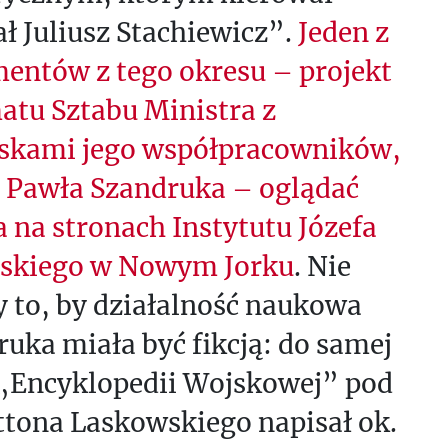
ł Juliusz Stachiewicz”.
Jeden z
entów z tego okresu – projekt
atu Sztabu Ministra z
skami jego współpracowników,
 Pawła Szandruka – oglądać
 na stronach Instytutu Józefa
dskiego w Nowym Jorku
. Nie
 to, by działalność naukowa
uka miała być fikcją: do samej
 „Encyklopedii Wojskowej” pod
ttona Laskowskiego napisał ok.