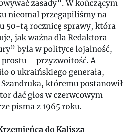
owywać zasady”. W kończącym
ku nieomal przegapiliśmy na
u 50-tą rocznicę sprawy, która
uje, jak ważna dla Redaktora
ry” była w polityce lojalność,
 prostu – przyzwoitość. A
ło o ukraińskiego generała,
 Szandruka, któremu postanowił
tor dać głos w czerwcowym
ze pisma z 1965 roku.
Krzemieńca do Kalisza