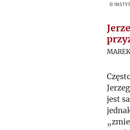
© INSTYT
U
R
A
Jerz
Z
przy
A
C
MAREK
H
Ó
D
Częst
Jerzeg
P
R
jest 
E
jednak
T
E
„zmie
K