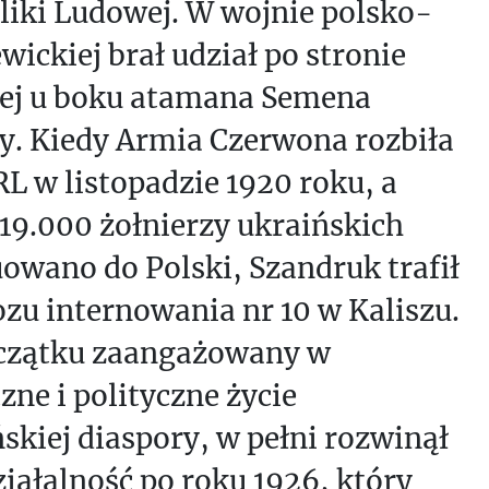
liki Ludowej. W wojnie polsko-
wickiej brał udział po stronie
iej u boku atamana Semena
y. Kiedy Armia Czerwona rozbiła
RL w listopadzie 1920 roku, a
19.000 żołnierzy ukraińskich
owano do Polski, Szandruk trafił
zu internowania nr 10 w Kaliszu.
czątku zaangażowany w
zne i polityczne życie
skiej diaspory, w pełni rozwinął
iałalność po roku 1926, który