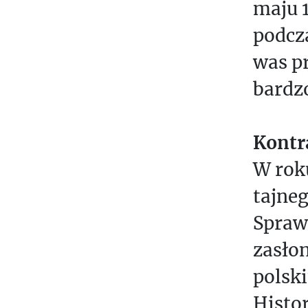
maju 
podcza
was p
bardz
Kontr
W rok
tajneg
Spraw
zasło
polsk
Histo