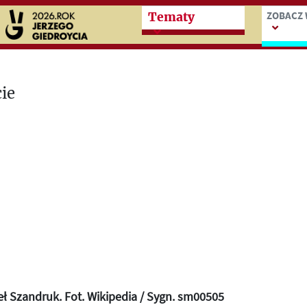
Przeskocz do treści zasad
Przesko
ZOBACZ 
Tematy
ł Szandruk. Fot. Wikipedia / Sygn. sm00505