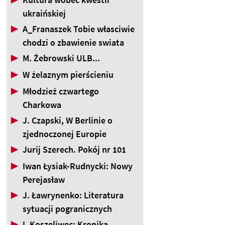
ukraińskiej
▶
A_Franaszek Tobie własciwie
chodzi o zbawienie swiata
▶
M. Żebrowski ULB...
▶
W żelaznym pierścieniu
▶
Młodzież czwartego
Charkowa
▶
J. Czapski, W Berlinie o
zjednoczonej Europie
▶
Jurij Szerech. Pokój nr 101
▶
Iwan Łysiak-Rudnycki: Nowy
Perejasław
▶
J. Ławrynenko: Literatura
sytuacji pogranicznych
▶
I. Koszeliwec: Kronika