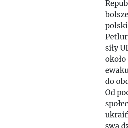
Repub
R
bolsze
A
C
polsk
O
Petlur
W
siły U
A
N
około 
I
ewaku
A
S
do obo
T
Od po
U
społec
D
E
ukraiń
N
swą dz
T