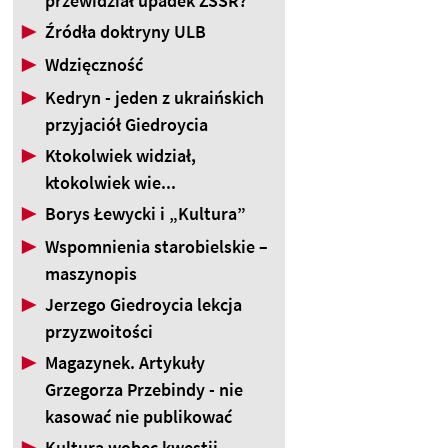
przewidział upadek ZSSR?
▶
Źródła doktryny ULB
▶
Wdzięczność
▶
Kedryn - jeden z ukraińskich
przyjaciół Giedroycia
▶
Ktokolwiek widział,
ktokolwiek wie...
▶
Borys Łewycki i „Kultura”
▶
Wspomnienia starobielskie –
maszynopis
▶
Jerzego Giedroycia lekcja
przyzwoitości
▶
Magazynek. Artykuły
Grzegorza Przebindy - nie
kasować nie publikować
▶
Kultura wobec kwestii