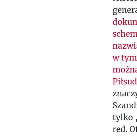
genera
dokum
schem
nazwi
w tym
można
Piłsu
znaczy
Szandr
tylko
red. O