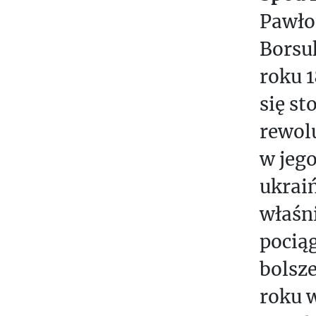
Z
Pawło 
E
Borsu
Ń
roku 1
S
T
się st
W
rewol
O
w jego
T
ukraiń
E
K
właśn
S
pocią
T
Y
bolsz
roku w
O
P