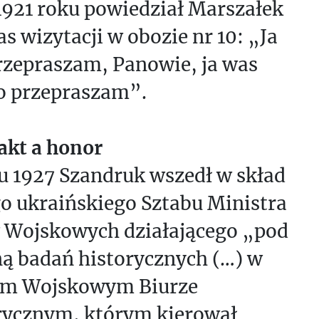
1921 roku powiedział Marszałek
s wizytacji w obozie nr 10: „Ja
rzepraszam, Panowie, ja was
o przepraszam”.
akt a honor
u 1927 Szandruk wszedł w skład
o ukraińskiego Sztabu Ministra
 Wojskowych działającego „pod
ną badań historycznych (…) w
im Wojskowym Biurze
rycznym, którym kierował