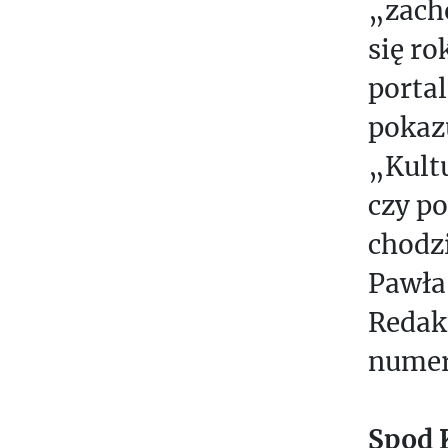
„zach
S
się ro
T
Y
portal
W
pokaz
S
„Kultu
C
czy po
H
Ó
chodzi
D
Pawła
S
Redak
P
numer
O
Ł
E
Spod 
C