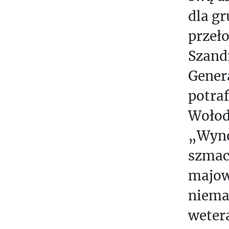
Ó
dla g
W
przeł
Szandr
Gener
potraf
Wołod
„Wynoś
szmaci
majow
niema
wetera