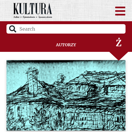
W
Z
Ż
Autorzy