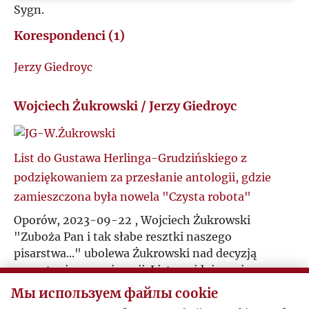
Sygn.
Korespondenci (1)
Jerzy Giedroyc
Wojciech Żukrowski / Jerzy Giedroyc
List do Gustawa Herlinga-Grudzińskiego z
podziękowaniem za przesłanie antologii, gdzie
zamieszczona była nowela "Czysta robota"
Oporów, 2023-09-22 , Wojciech Żukrowski
"Zuboża Pan i tak słabe resztki naszego
pisarstwa..." ubolewa Żukrowski nad decyzją
pozostania na emigracji. List znajdujący się w
archiwum prywatnym Jerzego Giedroycia, tak
Мы используем файлы cookie
naprawdę był adresowany do Gustawa Herlinga-