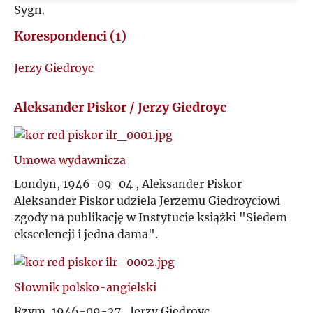
Sygn.
U
Korespondenci (1)
V
Jerzy Giedroyc
W
Aleksander Piskor / Jerzy Giedroyc
Z
Umowa wydawnicza
Ż
Londyn, 1946-09-04 , Aleksander Piskor
Aleksander Piskor udziela Jerzemu Giedroyciowi
zgody na publikację w Instytucie książki "Siedem
ekscelencji i jedna dama".
Słownik polsko-angielski
Rzym, 1946-09-27 , Jerzy Giedroyc