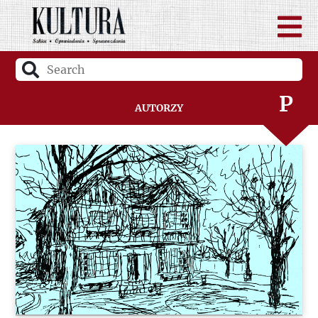
N
O
P
Autorzy
Q
R
S
Ś
T