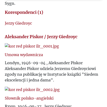
Sygn.
U
Korespondenci (1)
V
Jerzy Giedroyc
W
Aleksander Piskor / Jerzy Giedroyc
Z
Umowa wydawnicza
Ż
Londyn, 1946-09-04 , Aleksander Piskor
Aleksander Piskor udziela Jerzemu Giedroyciowi
zgody na publikację w Instytucie książki "Siedem
ekscelencji i jedna dama".
Słownik polsko-angielski
Rzym, 1946-09-27 , Jerzy Giedroyc