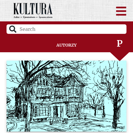
N
O
P
Autorzy
Q
R
S
Ś
T