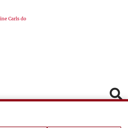
ine Carls do
Pomiń
Fa
In