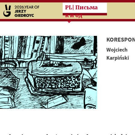
Przeskocz do treści zasad
PL
| Письма
к и од
KORESPON
Wojciech
Karpiński