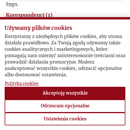
Sygn.
J
Korespondenci (1)
K
Używamy plików cookies
Wojciech Karpiński
Korzystamy z niezbędnych plików cookies, aby strona
L
działała prawidłowo. Za Twoją zgodą używamy także
Alice-Catherine Carls / Wojciech Karpiński
cookies analitycznych i marketingowych, które
Ł
pomagają nam mierzyć zainteresowanie treściami oraz
prowadzić działania promocyjne. Możesz
syg. Kor Red Caban-Cazzani, List Alice-Catherine
zaakceptować wszystkie cookies, odrzucić opcjonalne
M
Carls do Wojciecha Karpińskiego
albo dostosować ustawienia.
Polityka cookies
Jackson, 1997-02-23 , Alice-Catherine Carls
N
Akceptuję wszystkie
O
Odrzucam opcjonalne
P
Ustawienia cookies
Ustawienia cookies