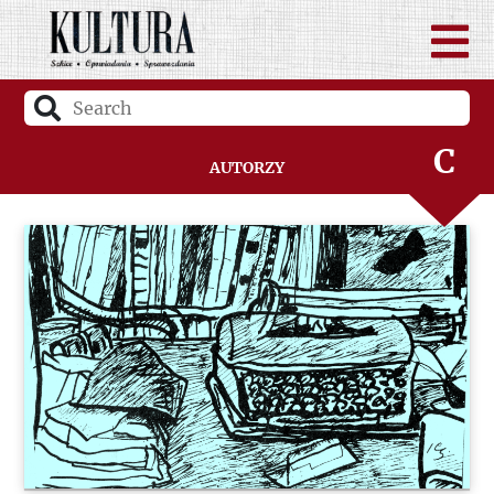
A
B
C
Autorzy
D
F
G
H
I