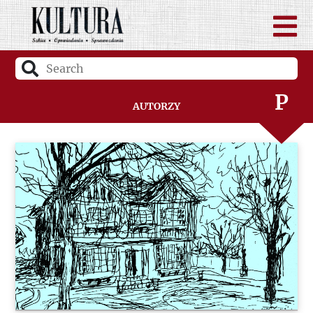
N
O
P
Autorzy
Q
R
S
Ś
T