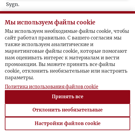
Sygn.
U
Korespondenci (1)
Мы используем файлы cookie
V
Władysław Anders
Мы используем необходимые файлы cookie, чтобы
сайт работал правильно. С вашего согласия мы
W
также используем аналитические и
gen. Panfilow / Władysław Anders
маркетинговые файлы cookie, которые помогают
Z
нам оценивать интерес к материалам и вести
промоакции. Вы можете принять все файлы
Przydział żywności tylko na imienne listy...
cookie, отклонить необязательные или настроить
Ż
параметры.
Moskwa, 1942-07-18 , gen. Panfilow
Gen. Anders domagał się w liście z 21 czerwca 1942
Политика использования файлов cookie
r. przydziałów na pełny ustalony skład pułku
Принять все
(44.000), ale gen. Panfilow odpowiada, że wolno
przyznawać przydziały tylko według realnych list,
Отклонить необязательные
w miarę napływu ludzi.
Настройки файлов cookie
Настройки файлов cookie