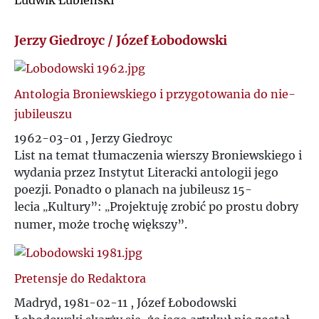
Ludwik Łubieński
Ł
J
Jerzy Giedroyc / Józef Łobodowski
M
K
N
Antologia Broniewskiego i przygotowania do nie-
L
jubileuszu
O
1962-03-01 , Jerzy Giedroyc
Ł
List na temat tłumaczenia wierszy Broniewskiego i
P
wydania przez Instytut Literacki antologii jego
M
poezji. Ponadto o planach na jubileusz 15-
lecia
Kultury
”
:
Projektuję zrobić po prostu dobry
„
„
Q
numer, może trochę większy
”
.
N
R
O
Pretensje do Redaktora
S
Madryd, 1981-02-11 , Józef Łobodowski
P