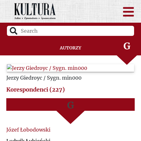
D
A
F
B
G
Autorzy
C
H
D
Jerzy Giedroyc / Sygn. min000
I
F
Korespondenci (227)
J
G
K
H
L
I