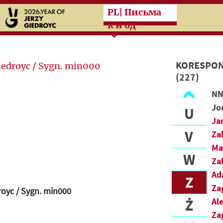
Przeskocz do treści zasad
PL
| Письма
R
к и од
S
Ś
KORESPON
(227)
T
U
Ja
V
Za
Ma
W
Za
Ad
Z
Za
royc / Sygn. min000
Ż
Al
Za