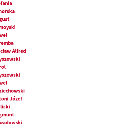
efania
horska
gust
moyski
weł
remba
cław Alfred
yszewski
rol
yszewski
weł
ziechowski
toni Józef
licki
gmunt
wadowski