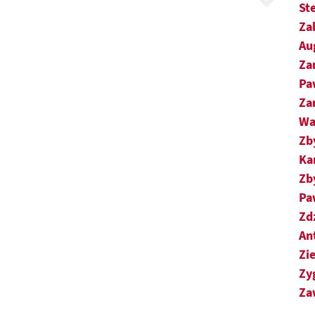
St
Za
Au
Za
Pa
Za
Wa
Zb
Ka
Zb
Pa
Zd
An
Zie
Zy
Za