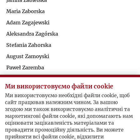
Janina Zabielska
Ł
Maria Zaborska
J
Adam Zagajewski
M
K
Aleksandra Zagórska
N
Stefania Zahorska
L
August Zamoyski
O
Ł
Paweł Zaremba
P
Wacław Alfred Zbyszewski
M
Ми використовуємо файли cookie
Karol Zbyszewski
Q
Ми використовуємо необхідні файли cookie, щоб
N
Paweł Zdziechowski
сайт працював належним чином. За вашою
R
згодою ми також використовуємо аналітичні та
Antoni Józef Zielicki
O
маркетингові файли cookie, які допомагають нам
оцінювати зацікавленість матеріалами та
Zygmunt Zawadowski
S
провадити промоційну діяльність. Ви можете
P
прийняти всі файли cookie, відхилити