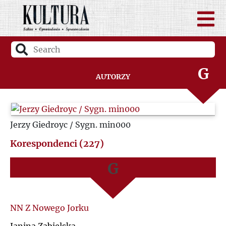
D
A
F
B
G
Autorzy
C
H
D
Jerzy Giedroyc / Sygn. min000
I
F
Korespondenci (227)
J
G
K
H
L
I