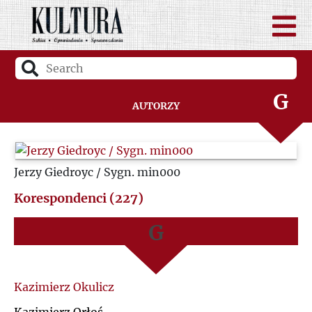
D
A
F
B
G
Autorzy
C
H
D
Jerzy Giedroyc / Sygn. min000
I
F
Korespondenci (227)
J
G
K
H
L
I