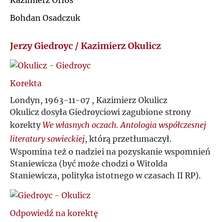
Kazimierz Orłoś
Ł
Bohdan Osadczuk
J
M
Jerzy Giedroyc / Kazimierz Okulicz
K
N
L
Korekta
O
Londyn, 1963-11-07 , Kazimierz Okulicz
Ł
Okulicz dosyła Giedroyciowi zagubione strony
P
korekty
We własnych oczach. Antologia współczesnej
M
literatury sowieckiej
, którą przetłumaczył.
Q
Wspomina też o nadziei na pozyskanie wspomnień
N
Staniewicza (być może chodzi o Witolda
R
Staniewicza, polityka istotnego w czasach II RP).
O
S
P
Odpowiedź na korektę