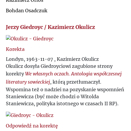
Kazimierz Orłoś
Ł
Bohdan Osadczuk
J
M
Jerzy Giedroyc / Kazimierz Okulicz
K
N
L
Korekta
O
Londyn, 1963-11-07 , Kazimierz Okulicz
Ł
Okulicz dosyła Giedroyciowi zagubione strony
P
korekty
We własnych oczach. Antologia współczesnej
M
literatury sowieckiej
, którą przetłumaczył.
Q
Wspomina też o nadziei na pozyskanie wspomnień
N
Staniewicza (być może chodzi o Witolda
R
Staniewicza, polityka istotnego w czasach II RP).
O
S
P
Odpowiedź na korektę