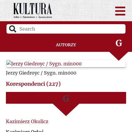
D
A
F
B
G
Autorzy
C
H
D
Jerzy Giedroyc / Sygn. min000
I
F
Korespondenci (227)
J
G
K
H
L
I