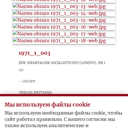
1971_1_003
Zew. Kwartalnik Socjalistyczny [Londyn], nr 1
(4)
--/01/1971
(Wielka Brytania)
sygnatura: 1971_1_003
Мы используем файлы cookie
Мы используем необходимые файлы cookie, чтобы
Dwa artykuły. Szkic o demokracji (autor J. Ż.)
сайт работал правильно. С вашего согласия мы
historycznie ujętej i artykuł „Problemy nowej
также используем аналитические и