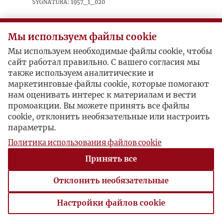
sygnatura: 1957_1_020
W atmosferze popaździernikowej otwartości,
„Żołnierz Polski” o potencjale militarnym
Мы используем файлы cookie
Polski Ludowej, cytując obficie artykuł
Мы используем необходимые файлы cookie, чтобы
Eugeniusza Hinterhoffa „Armia
сайт работал правильно. С вашего согласия мы
Rokossowskiego”, zamieszczony w „Kulturze”
также используем аналитические и
nr 7-8 (105-106).
маркетинговые файлы cookie, которые помогают
нам оценивать интерес к материалам и вести
промоакции. Вы можете принять все файлы
Postacie powiązane
cookie, отклонить необязательные или настроить
параметры.
Inne:
Eugeniusz Hinterhoff
Политика использования файлов cookie
Autor publikacji:
PELENG
Принять все
Отклонить необязательные
Настройки файлов cookie
Настройки файлов cookie