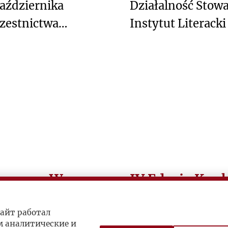
aździernika
Działalność Stow
zestnictwa
Instytut Literacki
Fundacji Kultury 
rencji Lekcje
września 2019 do 
a i "Kultury" o
kowaniu polityki.
azu gen. W.
IV Edycja Kon
Zakończyła się IV
айт работал
organizowanego 
minęło 75 lat od
м аналитические и