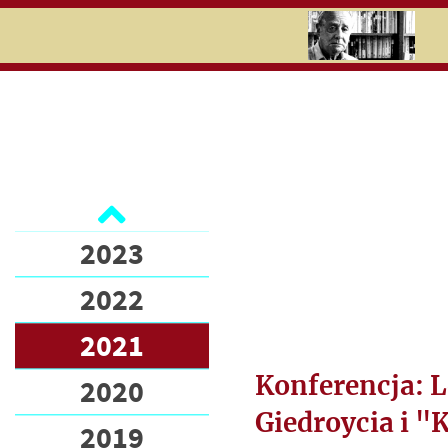
RU
UK
Search
2026
2025
Ukraina
2024
Обучение
2023
Информационный
бюллетень
2022
Поддержали
2021
„Культуру”
Konferencja: L
2020
Пожертвовать на
Giedroycia i "K
"Культуру"
2019