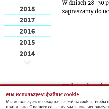
W dniach 28-30 p
2018
zapraszamy do uc
2017
w polsko-
francuskiej konfe
2016
Jerzego Giedroyci
2015
myśleniu i prakty
2014
75 lat od rozk
Andersa
Мы используем файлы cookie
Мы используем необходимые файлы cookie, чтобы с
11 lutego 2021 r. 
правильно. С вашего согласия мы также используе