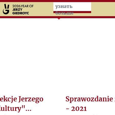
Przeskocz do treści zasad
узнать
больше
ekcje Jerzego
Sprawozdanie 
ultury"...
- 2021