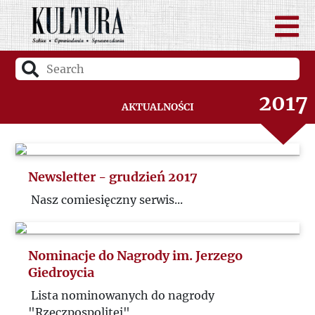
2019
2018
2017
Aktualności
2016
2015
Newsletter - grudzień 2017
Nasz comiesięczny serwis...
2014
Nominacje do Nagrody im. Jerzego
Giedroycia
Lista nominowanych do nagrody
"Rzeczpospolitej"