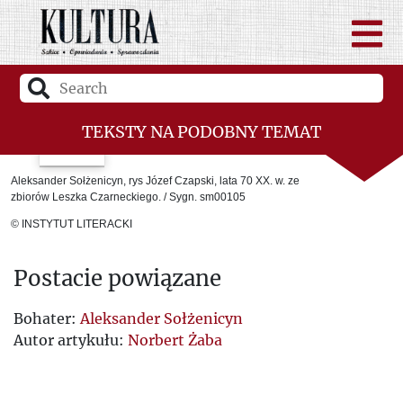
TEKSTY NA PODOBNY TEMAT
Гедройц как восточный человек
Aleksander Sołżenicyn, rys Józef Czapski, lata 70 XX. w. ze
zbiorów Leszka Czarneckiego. / Sygn. sm00105
Пресс-конференция Солженицына
© INSTYTUT LITERACKI
Благодарность
Postacie powiązane
Ежи Гедройц: урок порядочности
Bohater:
Aleksander Sołżenicyn
Autor artykułu:
Norbert Żaba