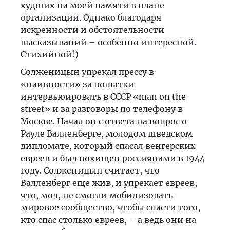
худших на моей памяти в плане
организации. Однако благодаря
искренности и обстоятельности
высказываний – особенно интересной.
Стихийной!)
Солженицын упрекал прессу в
«наивности» за попытки
интервьюировать в СССР «man on the
street» и за разговоры по телефону в
Москве. Начал он с ответа на вопрос о
Рауле Валленберге, молодом шведском
дипломате, который спасал венгерских
евреев и был похищен россиянами в 1944
году. Солженицын считает, что
Валленберг еще жив, и упрекает евреев,
что, мол, не смогли мобилизовать
мировое сообщество, чтобы спасти того,
кто спас столько евреев, – а ведь они на