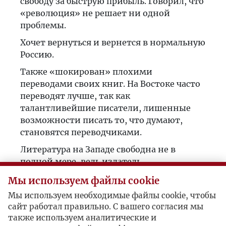
свободу за быструю прибыль. Говорил, что
«революция» не решает ни одной
проблемы.
Хочет вернуться и вернется в нормальную
Россию.
Также «шокирован» плохими
переводами своих книг. На Востоке часто
переводят лучше, так как
талантливейшие писатели, лишенные
возможности писать то, что думают,
становятся переводчиками.
Литература на Западе свободна не в
полной мере, ведь издатель,
заинтересованный в продаже как можно
Мы используем файлы cookie
больших тиражей, убеждает писателя
Мы используем необходимые файлы cookie, чтобы
подлаживаться под вкусы масс. Раньше,
сайт работал правильно. С вашего согласия мы
когда писатель писал только для
также используем аналитические и
читательской элиты, когда не родилось