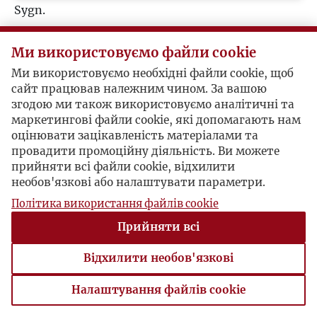
Sygn.
M
Korespondenci (1)
Ми використовуємо файли cookie
N
Józef Czapski
Ми використовуємо необхідні файли cookie, щоб
сайт працював належним чином. За вашою
O
згодою ми також використовуємо аналітичні та
Daniel Halevy / Józef Czapski
маркетингові файли cookie, які допомагають нам
P
оцінювати зацікавленість матеріалами та
провадити промоційну діяльність. Ви можете
Paris, 1948-03-24 , Józef Czapski
прийняти всі файли cookie, відхилити
Q
необов'язкові або налаштувати параметри.
Політика використання файлів cookie
R
Paris, 1949-09-29 , Józef Czapski
Прийняти всі
S
Відхилити необов'язкові
Ś
Налаштування файлів cookie
Налаштування файлів cookie