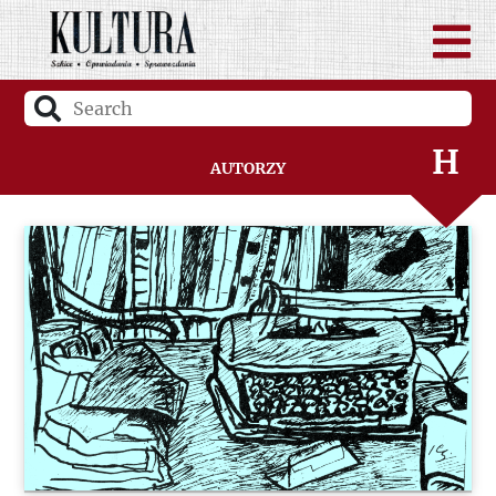
F
G
H
Autorzy
I
J
K
L
Ł