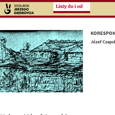
Przeskocz do treści zasad
Listy do i od
KORESPON
Józef Czaps