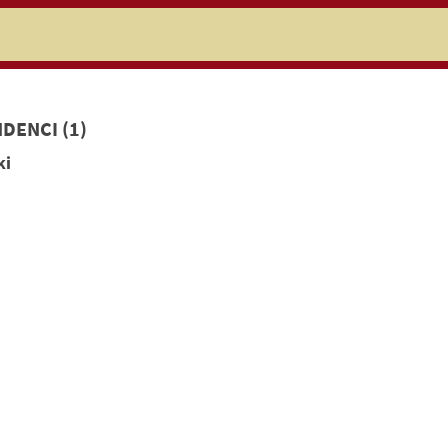
niczej
DENCI (1)
ki