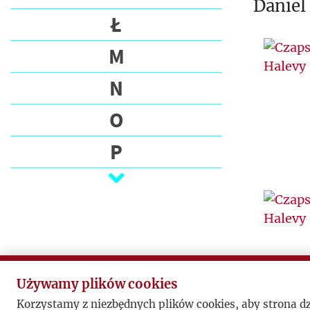
Daniel
Ł
M
N
O
P
Q
R
S
Ś
Używamy plików cookies
Korzystamy z niezbędnych plików cookies, aby strona d