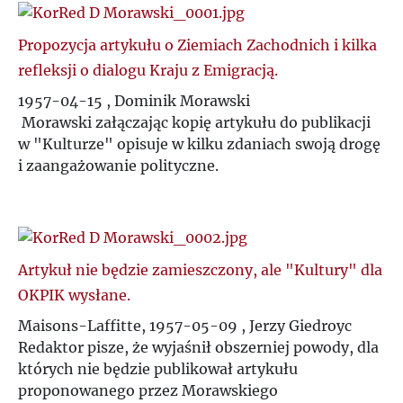
S
Propozycja artykułu o Ziemiach Zachodnich i kilka
Ś
refleksji o dialogu Kraju z Emigracją.
1957-04-15 , Dominik Morawski
T
Morawski załączając kopię artykułu do publikacji
w "Kulturze" opisuje w kilku zdaniach swoją drogę
i zaangażowanie polityczne.
U
V
W
Artykuł nie będzie zamieszczony, ale "Kultury" dla
OKPIK wysłane.
Z
Maisons-Laffitte, 1957-05-09 , Jerzy Giedroyc
Redaktor pisze, że wyjaśnił obszerniej powody, dla
Ż
których nie będzie publikował artykułu
proponowanego przez Morawskiego