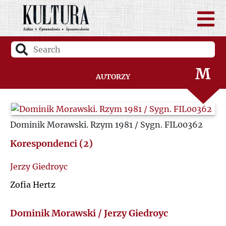
L
Ł
M
Autorzy
N
Dominik Morawski. Rzym 1981 / Sygn. FIL00362
O
Korespondenci (2)
P
Jerzy Giedroyc
Q
Zofia Hertz
R
Dominik Morawski / Jerzy Giedroyc