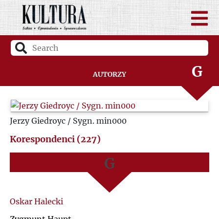
D
A
F
B
G
Autorzy
C
H
D
Jerzy Giedroyc / Sygn. min000
I
F
Korespondenci (227)
J
G
K
H
L
I