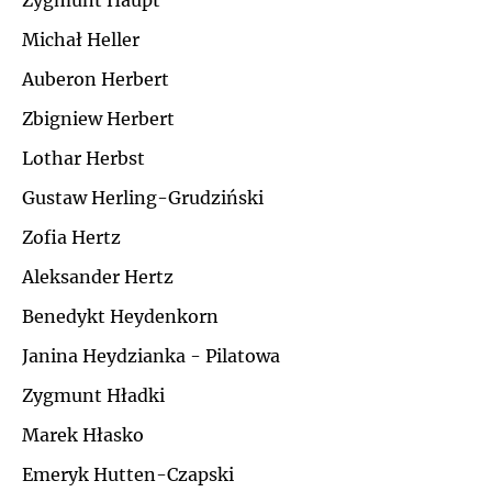
Zygmunt Haupt
Ł
Michał Heller
J
Auberon Herbert
M
K
Zbigniew Herbert
N
Lothar Herbst
L
Gustaw Herling-Grudziński
O
Ł
Zofia Hertz
P
Aleksander Hertz
M
Benedykt Heydenkorn
Q
N
Janina Heydzianka - Pilatowa
R
Zygmunt Hładki
O
Marek Hłasko
S
P
Emeryk Hutten-Czapski