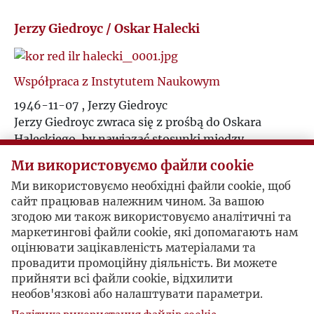
Ś
R
Jerzy Giedroyc / Oskar Halecki
T
S
Współpraca z Instytutem Naukowym
U
Ś
1946-11-07 , Jerzy Giedroyc
Jerzy Giedroyc zwraca się z prośbą do Oskara
V
Haleckiego, by nawiązać stosunki między
T
Instytutami.
W
Ми використовуємо файли cookie
U
Ми використовуємо необхідні файли cookie, щоб
Z
сайт працював належним чином. За вашою
Polski Insytut Naukowy w Ameryce odpowiada
V
згодою ми також використовуємо аналітичні та
Rzym, 1946-12-11 , Oskar Halecki
маркетингові файли cookie, які допомагають нам
Ż
оцінювати зацікавленість матеріалами та
Oskar Halecki odpisuje Jerzemu Giedroyciowi, że
W
провадити промоційну діяльність. Ви можете
współpraca między Insytutami byłaby niezmiernie
прийняти всі файли cookie, відхилити
pożądana.
Z
необов'язкові або налаштувати параметри.