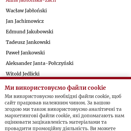
Alina Jabłońska-Zach
Ł
Wacław Jabłoński
J
Jan Jachimowicz
M
K
Edmund Jakubowski
N
Tadeusz Jankowski
L
Paweł Jankowski
O
Ł
Aleksander Janta-Połczyński
P
Witold Jedlicki
M
Konstanty Aleksander Jeleński
Q
Ми використовуємо файли cookie
N
Witold Jeszke
Ми використовуємо необхідні файли cookie, щоб
R
сайт працював належним чином. За вашою
Zbigniew Jordan
O
згодою ми також використовуємо аналітичні та
маркетингові файли cookie, які допомагають нам
S
Jerzy Giedroyc / Alina Jabłońska-Zach
оцінювати зацікавленість матеріалами та
P
провадити промоційну діяльність. Ви можете