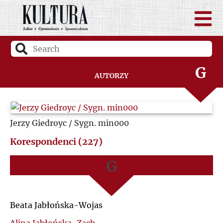
D
A
F
B
G
Autorzy
C
H
D
Jerzy Giedroyc / Sygn. min000
I
F
Korespondenci (227)
J
G
K
H
Beata Jabłońska-Wojas
L
I