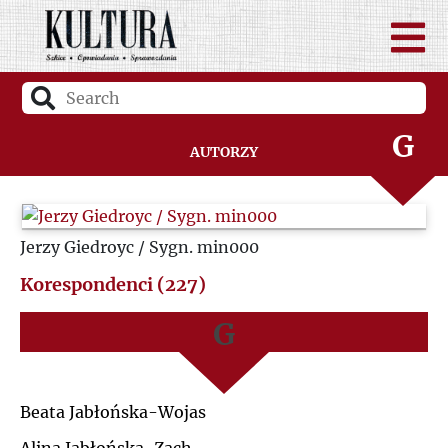
D
A
F
B
G
Autorzy
C
H
D
Jerzy Giedroyc / Sygn. min000
I
F
Korespondenci (227)
J
G
K
H
Beata Jabłońska-Wojas
L
I