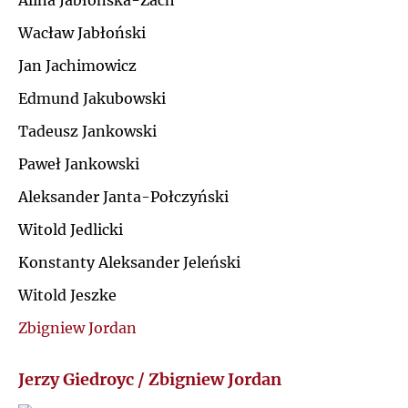
Alina Jabłońska-Zach
Ł
Wacław Jabłoński
J
Jan Jachimowicz
M
K
Edmund Jakubowski
N
Tadeusz Jankowski
L
Paweł Jankowski
O
Ł
Aleksander Janta-Połczyński
P
Witold Jedlicki
M
Konstanty Aleksander Jeleński
Q
N
Witold Jeszke
R
Zbigniew Jordan
O
S
Jerzy Giedroyc / Zbigniew Jordan
P