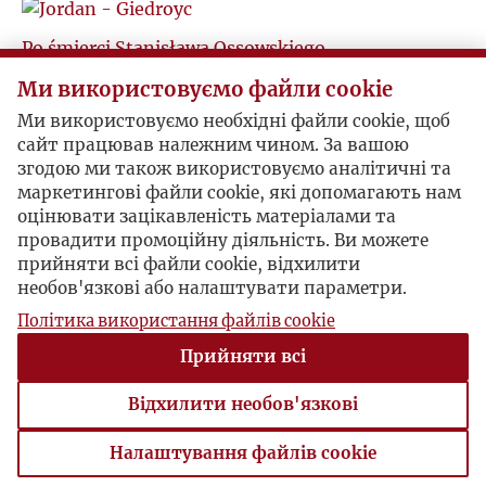
Ś
R
Po śmierci Stanisława Ossowskiego
T
1963-11 , Zbigniew Jordan
Ми використовуємо файли cookie
S
List niedatowany, napisany po 22 listopada 1963.
Ми використовуємо необхідні файли cookie, щоб
U
Jordan zgadza się na napisanie artykułu
сайт працював належним чином. За вашою
Ś
wspomnieniowego o Stanisławie Ossowskim.
згодою ми також використовуємо аналітичні та
V
маркетингові файли cookie, які допомагають нам
T
оцінювати зацікавленість матеріалами та
провадити промоційну діяльність. Ви можете
O Stanisławie Ossowskim
W
прийняти всі файли cookie, відхилити
U
Maisons-Laffitte, 1963-11-18 , Jerzy Giedroyc
необов'язкові або налаштувати параметри.
Giedroyc poświęca list niedawno zmarłemu
Z
Політика використання файлів cookie
socjologowi Stanisławowi Ossowskiemu i jego
V
Прийняти всі
żonie Marii. Prosi Jordana o przygotowanie
Ż
artykułu biograficznego na temat zmarłego. Tekst
W
Відхилити необов'язкові
ukazał się w Kulturze 1964/1-2/195-196 pod
tytułem
O Stanisławie Ossowskim
.
Налаштування файлів cookie
Z
Налаштування файлів cookie