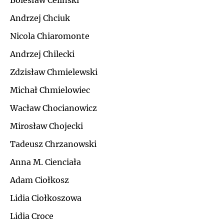
Bolesław Celiński
Ł
Andrzej Chciuk
J
Nicola Chiaromonte
M
K
Andrzej Chilecki
N
Zdzisław Chmielewski
L
Michał Chmielowiec
O
Ł
Wacław Chocianowicz
P
Mirosław Chojecki
M
Tadeusz Chrzanowski
Q
N
Anna M. Cienciała
R
Adam Ciołkosz
O
Lidia Ciołkoszowa
S
P
Lidia Croce