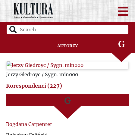
D
A
F
B
G
Autorzy
C
H
D
Jerzy Giedroyc / Sygn. min000
I
F
Korespondenci (227)
J
G
K
H
Bogdana Carpenter
L
I