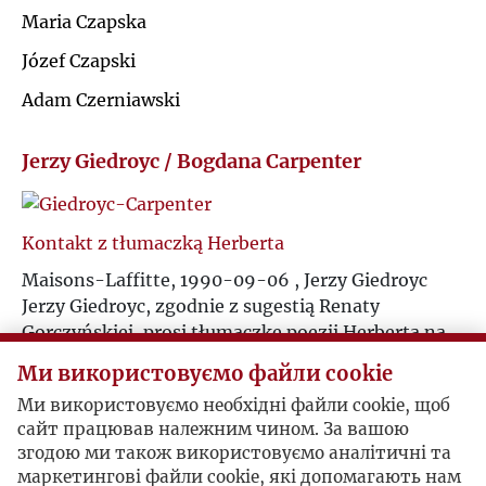
Ś
Maria Czapska
R
Józef Czapski
T
S
Adam Czerniawski
U
Ś
Jerzy Giedroyc / Bogdana Carpenter
V
T
Kontakt z tłumaczką Herberta
W
U
Maisons-Laffitte, 1990-09-06 , Jerzy Giedroyc
Jerzy Giedroyc, zgodnie z sugestią Renaty
Z
Gorczyńskiej, prosi tłumaczkę poezji Herberta na
V
angielski o wsparcie.
Ż
Ми використовуємо файли cookie
W
Ми використовуємо необхідні файли cookie, щоб
сайт працював належним чином. За вашою
Tłumaczka zaczyna działać
згодою ми також використовуємо аналітичні та
Z
Ann Arbor, 1990-09-14 , Bogdana Carpenter
маркетингові файли cookie, які допомагають нам