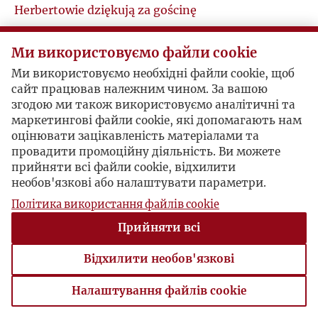
Herbertowie dziękują za gościnę
M
Paryż, 1986-03-16 , Zbigniew Herbert
„...Najechaliśmy cichy zameczek Pana jak Tatarzy i
Ми використовуємо файли cookie
N
opuściliśmy bez pożegnania jak Tatarowie...
Ми використовуємо необхідні файли cookie, щоб
Wspominamy także z wdzięcznością pracowitą
сайт працював належним чином. За вашою
O
ciszę i atmosferę przyjazną domu, w którym było
згодою ми також використовуємо аналітичні та
nam dobrze, po prostu dobrze i bezpieczenie...”
маркетингові файли cookie, які допомагають нам
P
оцінювати зацікавленість матеріалами та
провадити промоційну діяльність. Ви можете
прийняти всі файли cookie, відхилити
Q
необов'язкові або налаштувати параметри.
Політика використання файлів cookie
R
Прийняти всі
S
Відхилити необов'язкові
Ś
Налаштування файлів cookie
Налаштування файлів cookie