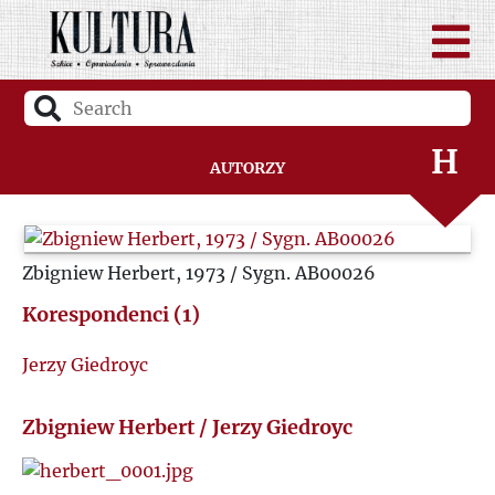
F
G
H
Autorzy
I
Zbigniew Herbert, 1973 / Sygn. AB00026
J
Korespondenci (1)
K
Jerzy Giedroyc
L
Zbigniew Herbert / Jerzy Giedroyc
Ł