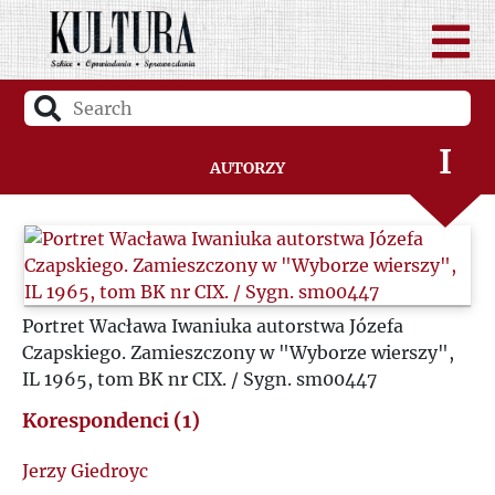
G
H
I
Autorzy
J
K
Portret Wacława Iwaniuka autorstwa Józefa
L
Czapskiego. Zamieszczony w "Wyborze wierszy",
IL 1965, tom BK nr CIX. / Sygn. sm00447
Ł
Korespondenci (1)
M
Jerzy Giedroyc