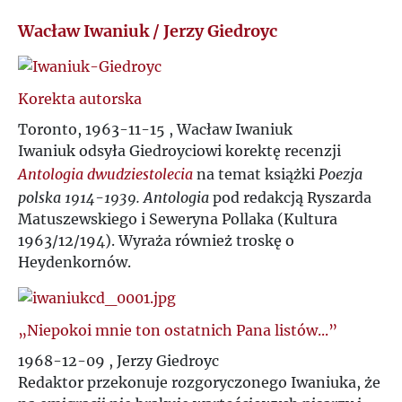
N
Wacław Iwaniuk / Jerzy Giedroyc
O
Korekta autorska
P
Toronto, 1963-11-15 , Wacław Iwaniuk
Iwaniuk odsyła Giedroyciowi korektę recenzji
Q
Antologia dwudziestolecia
na temat książki
Poezja
polska 1914-1939. Antologia
pod redakcją Ryszarda
R
Matuszewskiego i Seweryna Pollaka (Kultura
1963/12/194). Wyraża również troskę o
Heydenkornów.
S
Ś
„Niepokoi mnie ton ostatnich Pana listów...”
1968-12-09 , Jerzy Giedroyc
T
Redaktor przekonuje rozgoryczonego Iwaniuka, że