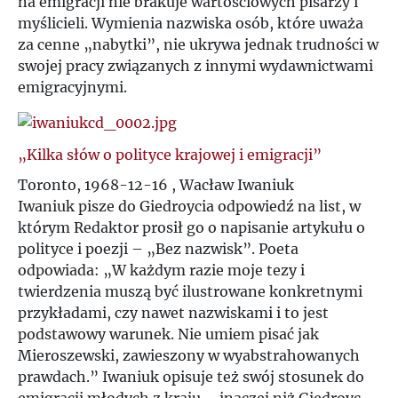
na emigracji nie brakuje wartościowych pisarzy i
U
myślicieli. Wymienia nazwiska osób, które uważa
za cenne „nabytki”, nie ukrywa jednak trudności w
V
swojej pracy związanych z innymi wydawnictwami
emigracyjnymi.
W
„Kilka słów o polityce krajowej i emigracji”
Z
Toronto, 1968-12-16 , Wacław Iwaniuk
Ż
Iwaniuk pisze do Giedroycia odpowiedź na list, w
którym Redaktor prosił go o napisanie artykułu o
polityce i poezji – „Bez nazwisk”. Poeta
odpowiada: „W każdym razie moje tezy i
twierdzenia muszą być ilustrowane konkretnymi
przykładami, czy nawet nazwiskami i to jest
podstawowy warunek. Nie umiem pisać jak
Mieroszewski, zawieszony w wyabstrahowanych
prawdach.” Iwaniuk opisuje też swój stosunek do