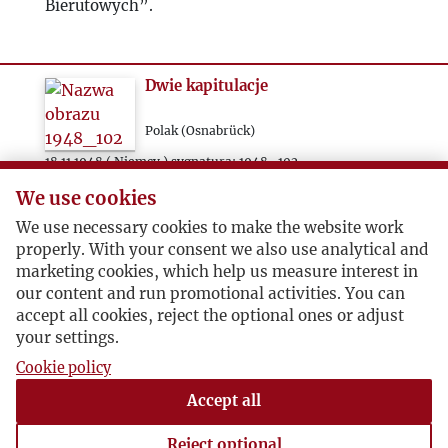
1960
Bierutowych”.
1961
Dwie kapitulacje
1962
Polak (Osnabrück)
1963
18.11.1948 ( Niemcy ) sygnatura: 1948_102
We use cookies
Autor notatki dostrzega w „Kulturze” nr 12 dwie
1964
We use necessary cookies to make the website work
kapitulacje. Jedna to relacja Kazimierza Iranek-
properly. With your consent we also use analytical and
Osmeckiego, dotycząca okoliczności kapitulacji,
1965
marketing cookies, which help us measure interest in
kończącej powstanie warszawskie i druga
our content and run promotional activities. You can
kapitulacja, podwójna, samej „Kultury” i
accept all cookies, reject the optional ones or adjust
Aleksandra Janty-Połczyńskiego, którą jest
1966
your settings.
opublikowanie reportażu „Wracam z Polski”.
Cookie policy
1967
Accept all
1968
1
…
4
5
6
Reject optional