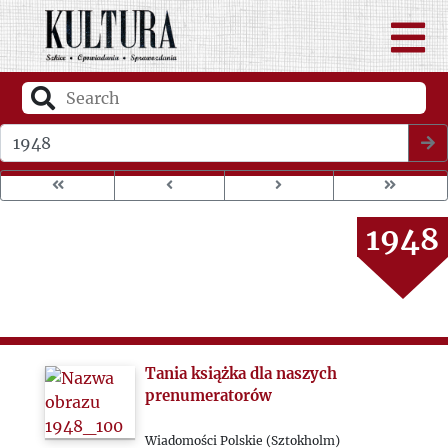
1946
Wybierz rok wydania
1947
1948
1949
1950
Tania książka dla naszych
1951
prenumeratorów
Wiadomości Polskie (Sztokholm)