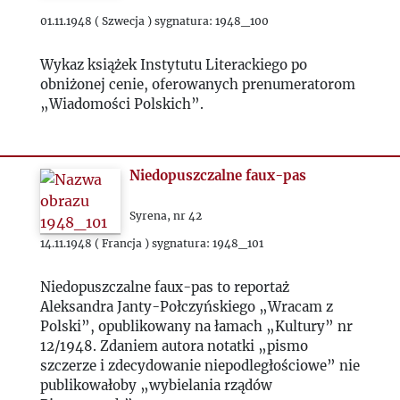
1952
01.11.1948 ( Szwecja ) sygnatura: 1948_100
1953
Wykaz książek Instytutu Literackiego po
obniżonej cenie, oferowanych prenumeratorom
1954
„Wiadomości Polskich”.
1955
Niedopuszczalne faux-pas
1956
Syrena, nr 42
14.11.1948 ( Francja ) sygnatura: 1948_101
1957
Niedopuszczalne faux-pas to reportaż
1958
Aleksandra Janty-Połczyńskiego „Wracam z
Polski”, opublikowany na łamach „Kultury” nr
1959
12/1948. Zdaniem autora notatki „pismo
szczerze i zdecydowanie niepodległościowe” nie
publikowałoby „wybielania rządów