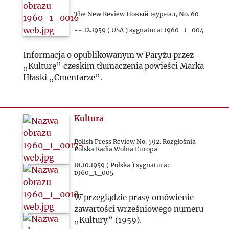
The New Review Новый журнал, No. 60
1989
--.12.1959 ( USA ) sygnatura: 1960_1_004
1990
Informacja o opublikowanym w Paryżu przez
„Kulturę” czeskim tłumaczenia powieści Marka
1991
Hłaski „Cmentarze”.
1992
Kultura
1993
Polish Press Review No. 592. Rozgłośnia
Polska Radia Wolna Europa
2000
18.10.1959 ( Polska ) sygnatura:
1960_1_005
2020
W przeglądzie prasy omówienie
zawartości wrześniowego numeru
2021
„Kultury” (1959).