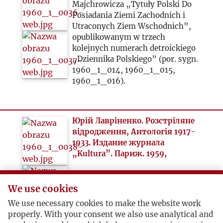
Majchrowicza „Tytuły Polski Do
Posiadania Ziemi Zachodnich i
Utraconych Ziem Wschodnich”,
opublikowanym w trzech
kolejnych numerach detroickiego
„Dziennika Polskiego” (por. sygn.
1960_1_014, 1960_1_015,
1960_1_016).
Юрій Лавріненко. Розстріляне
відродження, Антологія 1917-
1933. Издание журнала
„Kultura”. Париж. 1959,
Новый журнал (Нью-Йорк), № 59
We use cookies
1960 ( USA ) sygnatura: 1960_1_009
We use necessary cookies to make the website work
properly. With your consent we also use analytical and