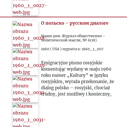
О польско – русском диалоге
Наши дни. Журнал общественно –
политической мысли, № 6(18)
1960 ( USA ) sygnatura: 1960_1_007
Emigracyjne pismo rosyjskie
komentując wydany w maju 1960
roku numer „Kultury” w języku
rosyjskim, wyraża przekonanie, że
dialog polsko – rosyjski, chociaż
trudny, jest możliwy i konieczny,