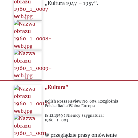
1972
„Kultura 1947 – 1957”.
1973
1974
1975
1976
1977
„Kultura”
1978
Polish Press Review No. 605. Rozgłośnia
Polska Radia Wolna Europa
18.12.1959 ( Niemcy ) sygnatura:
1979
1960_1_003
1980
W przeglądzie prasy omówienie