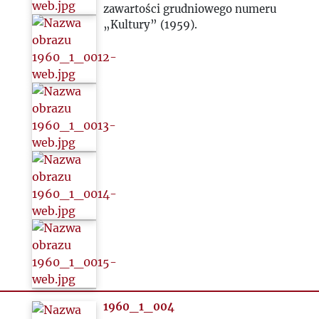
zawartości grudniowego numeru
„Kultury” (1959).
1981
1982
1983
1984
1985
1986
1987
1988
1960_1_004