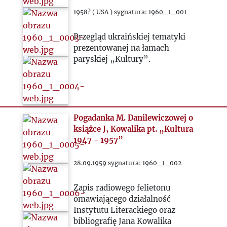
1964
1958? ( USA ) sygnatura: 1960_1_001
1965
Przegląd ukraińskiej tematyki
prezentowanej na łamach
1966
paryskiej „Kultury”.
1967
1968
Pogadanka M. Danilewiczowej o
książce J, Kowalika pt. „Kultura
1947 - 1957”
1969
28.09.1959 sygnatura: 1960_1_002
1970
Zapis radiowego felietonu
1971
omawiającego działalność
Instytutu Literackiego oraz
bibliografię Jana Kowalika