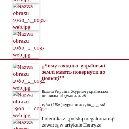
„Чому західньо-українські
землі мають повернути до
Польщі?”
Вільна Україна. Журнал української
визвольної думки. ч. 28
1960 ( USA ) sygnatura: 1960_1_008
Polemika z „polską megalomanią”
zawartą w artykule Henryka