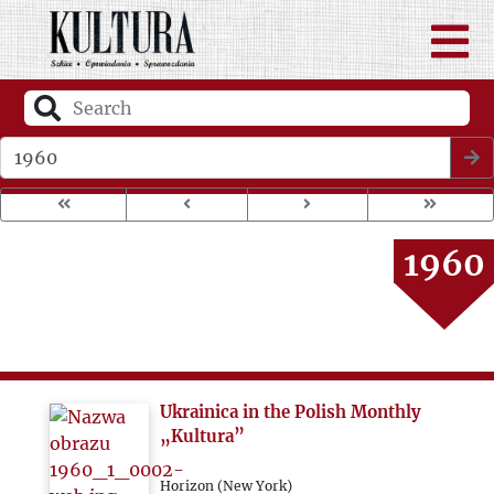
1956
1957
1958
Wybierz rok wydania
1959
1960
1961
1962
Ukrainica in the Polish Monthly
1963
„Kultura”
Horizon (New York)