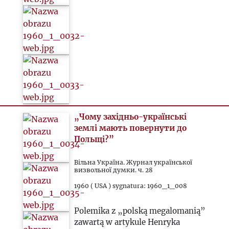
„Чому західньо-українські
землі мають повернути до
Польщі?”
Вільна Україна. Журнал української
визвольної думки. ч. 28
1960 ( USA ) sygnatura: 1960_1_008
Polemika z „polską megalomanią”
zawartą w artykule Henryka