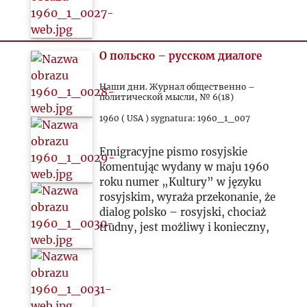
О польско – русском диалоге
Наши дни. Журнал общественно –
политической мысли, № 6(18)
1960 ( USA ) sygnatura: 1960_1_007
Emigracyjne pismo rosyjskie
komentując wydany w maju 1960
roku numer „Kultury” w języku
rosyjskim, wyraża przekonanie, że
dialog polsko – rosyjski, chociaż
trudny, jest możliwy i konieczny,