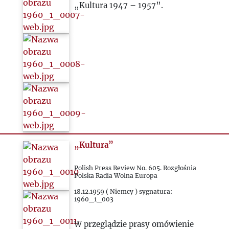
1972
„Kultura 1947 – 1957”.
1973
1974
1975
1976
1977
„Kultura”
1978
Polish Press Review No. 605. Rozgłośnia
Polska Radia Wolna Europa
18.12.1959 ( Niemcy ) sygnatura:
1979
1960_1_003
1980
W przeglądzie prasy omówienie