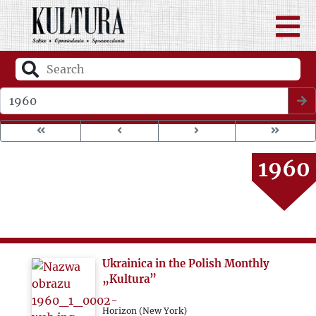
1956
1957
1958
Wybierz rok wydania
1959
1960
1961
1962
Ukrainica in the Polish Monthly
1963
„Kultura”
Horizon (New York)