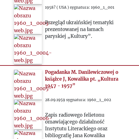
1964
1958? ( USA ) sygnatura: 1960_1_001
1965
Przegląd ukraińskiej tematyki
prezentowanej na łamach
1966
paryskiej „Kultury”.
1967
1968
Pogadanka M. Danilewiczowej o
książce J, Kowalika pt. „Kultura
1947 - 1957”
1969
28.09.1959 sygnatura: 1960_1_002
1970
Zapis radiowego felietonu
1971
omawiającego działalność
Instytutu Literackiego oraz
bibliografię Jana Kowalika