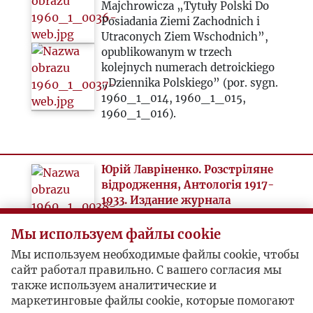
Majchrowicza „Tytuły Polski Do
Posiadania Ziemi Zachodnich i
Utraconych Ziem Wschodnich”,
opublikowanym w trzech
kolejnych numerach detroickiego
„Dziennika Polskiego” (por. sygn.
1960_1_014, 1960_1_015,
1960_1_016).
Юрій Лавріненко. Розстріляне
відродження, Антологія 1917-
1933. Издание журнала
„Kultura”. Париж. 1959,
Мы используем файлы cookie
Новый журнал (Нью-Йорк), № 59
Мы используем необходимые файлы cookie, чтобы
1960 ( USA ) sygnatura: 1960_1_009
сайт работал правильно. С вашего согласия мы
также используем аналитические и
маркетинговые файлы cookie, которые помогают