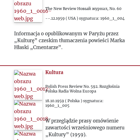
The New Review Новый журнал, No. 60
1989
--.12.1959 ( USA ) sygnatura: 1960_1_004
1990
Informacja o opublikowanym w Paryżu przez
„Kulturę” czeskim tłumaczenia powieści Marka
1991
Hłaski „Cmentarze”.
1992
Kultura
1993
Polish Press Review No. 592. Rozgłośnia
Polska Radia Wolna Europa
2000
18.10.1959 ( Polska ) sygnatura:
1960_1_005
2020
W przeglądzie prasy omówienie
zawartości wrześniowego numeru
2021
„Kultury” (1959).