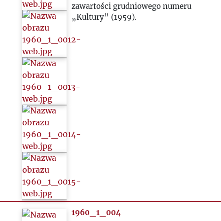
zawartości grudniowego numeru
„Kultury” (1959).
1981
1982
1983
1984
1985
1986
1987
1988
1960_1_004