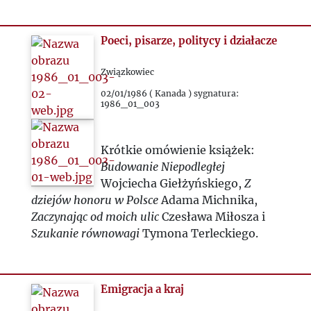
2023
2024
Poeci, pisarze, politycy i działacze
2025
Związkowiec
02/01/1986 ( Kanada ) sygnatura:
1986_01_003
Krótkie omówienie książek:
Budowanie Niepodległej
Wojciecha Giełżyńskiego,
Z
dziejów honoru w Polsce
Adama Michnika,
Zaczynając od moich ulic
Czesława Miłosza i
Szukanie równowagi
Tymona Terleckiego.
Emigracja a kraj