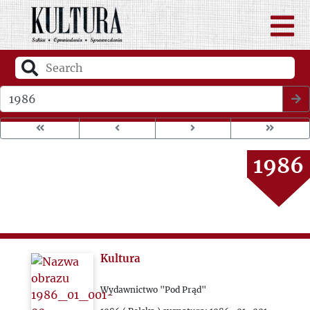
1982
1983
1984
Wybierz rok wydania
1985
1986
1987
1988
Kultura
1989
Wydawnictwo "Pod Prąd"