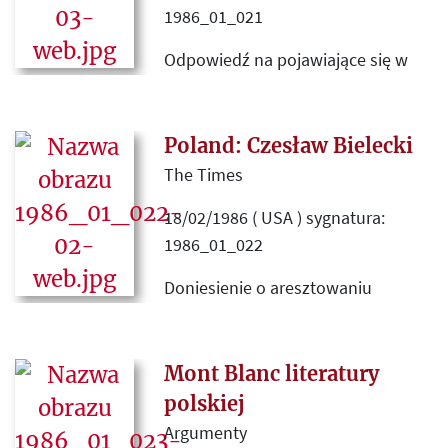
1986_01_021
Odpowiedź na pojawiające się w
krajowej prasie doniesienia o
przesyłaniu "wrogiej literatury" w
paczkach z darami, precyzująca, że
Poland: Czesław Bielecki
jest to literatura wroga wyłącznie
The Times
wobec rządu komunistycznego.
18/02/1986 ( USA ) sygnatura:
1986_01_022
Doniesienie o aresztowaniu
Czesława Bieleckiego. Oryginał i
tłumaczenie na język polski.
Mont Blanc literatury
polskiej
Argumenty