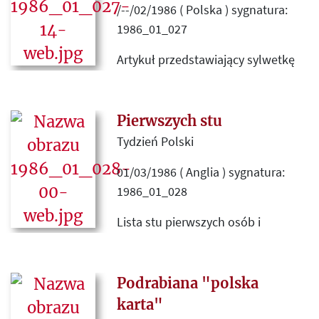
/--/02/1986 ( Polska ) sygnatura:
1986_01_027
Artykuł przedstawiający sylwetkę
oraz twórczość Jerzego
Stempowskiego, napisany z okazji
planowanej przez ZNAK publikacji
Pierwszych stu
wyboru jego esejów pochodzących
Tydzień Polski
z dwóch tomów wydanych przez
01/03/1986 ( Anglia ) sygnatura:
Instytut Literacki. Do artykułu
1986_01_028
dołączone są fragmenty z
korespondencji Stempowskiego na
Lista stu pierwszych osób i
temat relacji polsko-ukraińskich.
organizacji, które zdecydowały się
dokonać wpłaty składki wieczystej
na funkcjonowanie Instytutu
Podrabiana "polska
Polskiego i Muzeum im. gen.
karta"
Sikorskiego. Na liście, pod