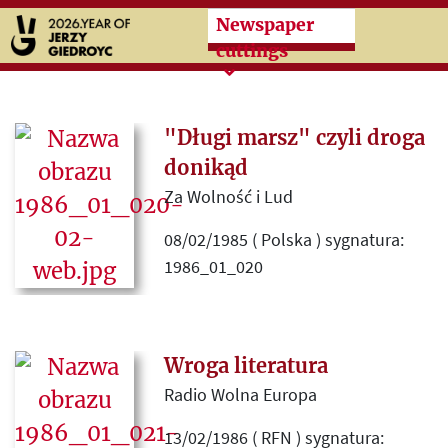
Przeskocz do treści zasad
Newspaper
cuttings
"Długi marsz" czyli droga
donikąd
Za Wolność i Lud
08/02/1985 ( Polska ) sygnatura:
1986_01_020
Artykuł ogłaszający trwałość
wprowadzonych przez ustrój
komunistyczny zmian i jałowość
Wroga literatura
programów opozycji, w tym tych
Radio Wolna Europa
prezentowanych przez "Kulturę" i
13/02/1986 ( RFN ) sygnatura:
Radio Wolna Europa.