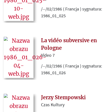
/--/02/1986 ( Francja ) sygnatura:
1986_01_025
Tłumaczenie na francuski tekstu
Krzysztofa Pomiana
Malarz
spalonej ziemi
, traktującego o
La vidéo subversive en
malarzu Anselmie Kieferze.
Pologne
Oryginał ukazał się w numerze
Video 7
"Kultury" z września 1984 roku.
/--/02/1986 ( Francja ) sygnatura:
1986_01_026
Tekst o produkcjach video
realizowanych przez Kontakt, m.in.
o filmie na temat "Kultury".
Jerzy Stempowski
Czas Kultury