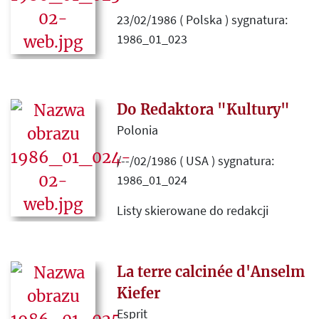
23/02/1986 ( Polska ) sygnatura:
1986_01_023
Zideologizowana recenzja książki
Jarosława Marka Rymkiewicza
Rozmowy polskie latem 1983
,
Do Redaktora "Kultury"
wydanej przez Instytut Literacki.
Polonia
/--/02/1986 ( USA ) sygnatura:
1986_01_024
Listy skierowane do redakcji
"Kultury" w sprawie listu Tadeusza
Podgórskiego skierowanego
przeciwko Ludwikowi Frendlowi,
La terre calcinée d'Anselm
opublikowanego w numerze
Kiefer
"Kultury" z listopada 1985 roku.
Esprit