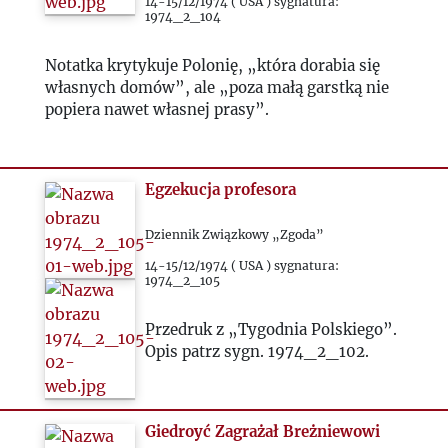
1978
14-15/12/1974 ( USA ) sygnatura:
1974_2_104
1979
Notatka krytykuje Polonię, „która dorabia się
własnych domów”, ale „poza małą garstką nie
popiera nawet własnej prasy”.
1980
1981
Egzekucja profesora
1982
Dziennik Związkowy „Zgoda”
14-15/12/1974 ( USA ) sygnatura:
1983
1974_2_105
Przedruk z „Tygodnia Polskiego”.
1984
Opis patrz sygn. 1974_2_102.
1985
Giedroyć Zagrażał Breżniewowi