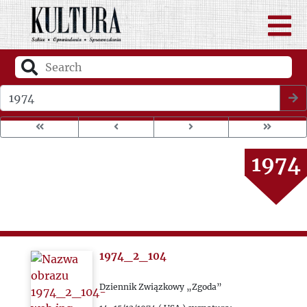
1970
1971
1972
Wybierz rok wydania
1973
1974
1975
1976
1974_2_104
1977
Dziennik Związkowy „Zgoda”