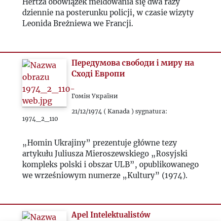
Hertza obowiązek meldowania się dwa razy
dziennie na posterunku policji, w czasie wizyty
Leonida Breżniewa we Francji.
Передумова свободи і миру на
Сході Европи
Гомін України
21/12/1974 ( Kanada ) sygnatura:
1974_2_110
„Homin Ukrajiny” prezentuje główne tezy
artykułu Juliusza Mieroszewskiego „Rosyjski
kompleks polski i obszar ULB”, opublikowanego
we wrześniowym numerze „Kultury” (1974).
Apel Intelektualistów