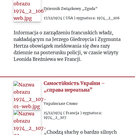
1986
Dziennik Związkowy „Zgoda”
1987
17/12/1974 ( USA ) sygnatura: 1974_2_106
1988
Informacja o zarządzeniu francuskich władz,
nakładającym na Jerzego Giedroycia i Zygmunta
Hertza obowiązek meldowania się dwa razy
1989
dziennie na posterunku policji, w czasie wizyty
Leonida Breżniewa we Francji.
1990
1991
Самостійність України –
„справа нереальна”
1992
Українське Слово
15/12/1974 ( Francja ) sygnatura:
1993
1974_2_107
2000
„Chodzą słuchy o bardzo silnych