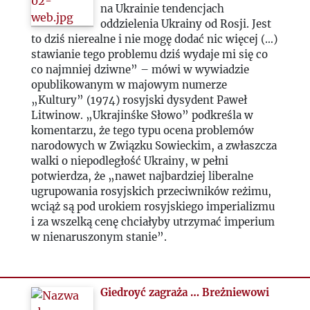
na Ukrainie tendencjach
oddzielenia Ukrainy od Rosji. Jest
2020
to dziś nierealne i nie mogę dodać nic więcej (…)
stawianie tego problemu dziś wydaje mi się co
2021
co najmniej dziwne” – mówi w wywiadzie
opublikowanym w majowym numerze
„Kultury” (1974) rosyjski dysydent Paweł
2022
Litwinow. „Ukrajinśke Słowo” podkreśla w
komentarzu, że tego typu ocena problemów
2023
narodowych w Związku Sowieckim, a zwłaszcza
walki o niepodległość Ukrainy, w pełni
potwierdza, że „nawet najbardziej liberalne
2024
ugrupowania rosyjskich przeciwników reżimu,
wciąż są pod urokiem rosyjskiego imperializmu
2025
i za wszelką cenę chciałyby utrzymać imperium
w nienaruszonym stanie”.
Giedroyć zagraża … Breżniewowi