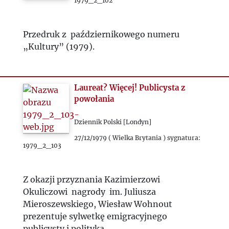
1979_2_102
Przedruk z październikowego numeru
„Kultury” (1979).
Laureat? Więcej! Publicysta z
powołania
Dziennik Polski [Londyn]
27/12/1979 ( Wielka Brytania ) sygnatura:
1979_2_103
Z okazji przyznania Kazimierzowi
Okuliczowi nagrody im. Juliusza
Mieroszewskiego, Wiesław Wohnout
prezentuje sylwetkę emigracyjnego
publicysty i polityka.