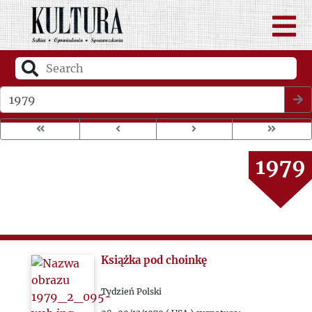
1975
1976
1977
Wybierz rok wydania
1978
1979
1980
1981
Książka pod choinkę
1982
Tydzień Polski