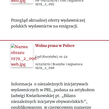
1983
08-09/12/1979 ( USA ) sygnatura:
1979_2_095
1984
Przegląd aktualnej oferty wydawniczej
polskich wydawnictw na emigracji.
1985
1986
Wolna prasa w Polsce
1987
Lud (Kurytyba), nr 49
11/12/1979 ( Brazylia ) sygnatura:
1988
1979_2_096
1989
Informacja o niezależnych inicjatywach
wydawniczych w PRL, podana za artykułem
1990
Jadwigi Kwiatkowskiej pt. „Bilans
niezależnych inicjatyw obywatelskich”,
opublikowanym w czerwcowym numerze