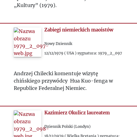
1991
„Kultury” (1979).
1992
Zabiegi niemieckich maoistów
1993
Nowy Dziennik
2000
12/12/1979 ( USA ) sygnatura: 1979_2_097
2020
Andrzej Chilecki komentuje wizytę
chińskiego przywódcy Hua Kuo-fenga w
2021
Republice Federalnej Niemiec.
2022
Kazimierz Okulicz laureatem
2023
Dziennik Polski (Londyn)
2024
18/12/1979 ( Wielka Brytania ) sygnatura: