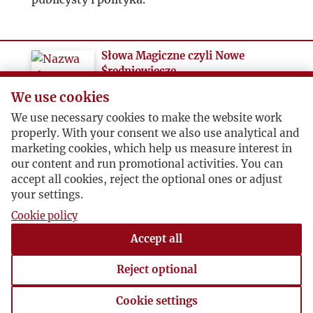
Słowa Magiczne czyli Nowe
Średniowiecze
We use cookies
Dziennik Związkowy (Zgoda)
We use necessary cookies to make the website work
28-29/12/1979 ( USA ) sygnatura:
properly. With your consent we also use analytical and
1979_2_104
marketing cookies, which help us measure interest in
our content and run promotional activities. You can
accept all cookies, reject the optional ones or adjust
Przedruk z grudniowego numeru „Kultury”
your settings.
(1979).
Cookie policy
Accept all
1
…
20
21
22
Reject optional
Cookie settings