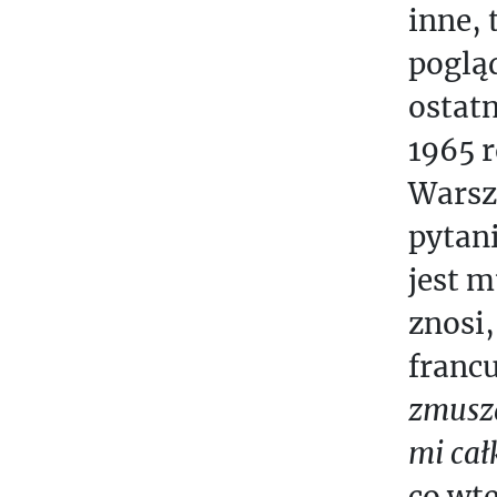
inne, 
poglą
ostatn
1965 r
Warsz
pytani
jest m
znosi
franc
zmusza
mi cał
co wte