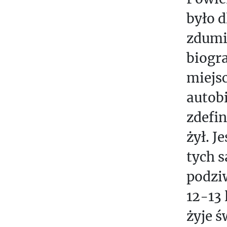
U
było 
D
zdumi
E
N
biogra
T
miejsc
Ó
autobi
W
zdefin
żył. J
tych 
podziw
12-13 
żyje ś