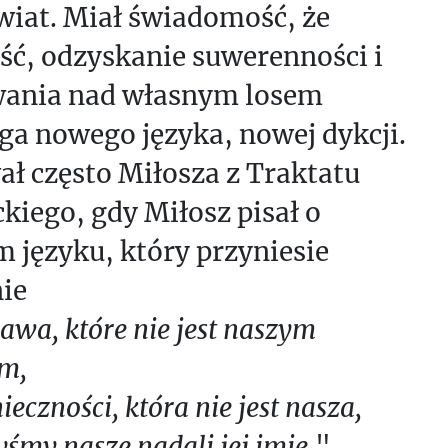
wiat. Miał świadomość, że
ść, odzyskanie suwerenności i
ania nad własnym losem
a nowego języka, nowej dykcji.
ł często Miłosza z Traktatu
kiego, gdy Miłosz pisał o
 języku, który przyniesie
ie
awa, które nie jest naszym
m,
ieczności, która nie jest nasza,
śmy nasze nadali jej imię
."