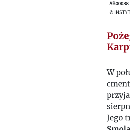
AB00038
T
© INSTYT
U
R
E
Poże
W
Karp
E
S
T
W połu
P
cment
R
przyja
E
T
sierp
E
Jego 
X
T
Smola