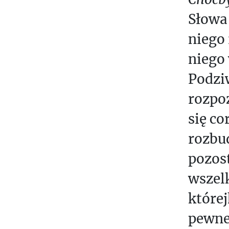
Słowa 
niego 
niego 
Podzi
rozpo
się co
rozbu
pozos
wszel
której
pewne 