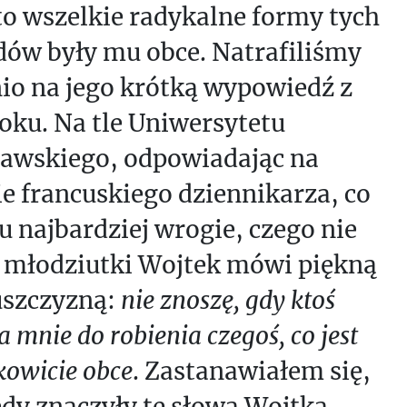
to wszelkie radykalne formy tych
dów były mu obce. Natrafiliśmy
io na jego krótką wypowiedź z
oku. Na tle Uniwersytetu
awskiego, odpowiadając na
e francuskiego dziennikarza, co
u najbardziej wrogie, czego nie
, młodziutki Wojtek mówi piękną
uszczyzną:
nie znoszę, gdy ktoś
 mnie do robienia czegoś, co jest
kowicie obce
. Zastanawiałem się,
dy znaczyły te słowa Wojtka.