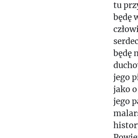
X
tu prz
T
będę 
S
człow
O
serde
P
R
będę m
A
duchow
C
jego p
O
W
jako o
A
jego p
N
I
malar
A
histor
S
Powie
T