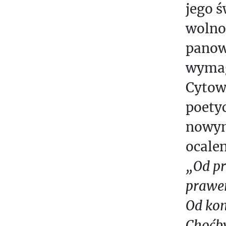
jego ś
wolno
panow
wymag
Cytowa
poetyc
nowym
ocalen
„Od pr
prawe
Od kon
Choćby