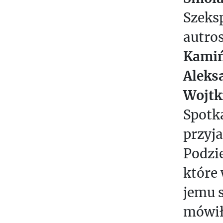
S
Szeksp
E
autro
A
Kamiń
S
T
Aleks
Wojtk
S
O
Spotka
C
przyja
I
E
Podzi
T
które
Y
jemu 
T
mówił
E