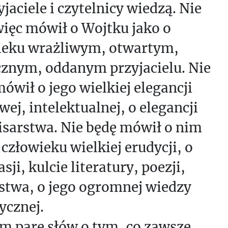
yjaciele i czytelnicy wiedzą. Nie
więc mówił o Wojtku jako o
ieku wrażliwym, otwartym,
cznym, oddanym przyjacielu. Nie
ówił o jego wielkiej elegancji
ej, intelektualnej, o elegancji
isarstwa. Nie będę mówił o nim
 człowieku wielkiej erudycji, o
asji, kulcie literatury, poezji,
stwa, o jego ogromnej wiedzy
ycznej.
m parę słów o tym, co zawsze