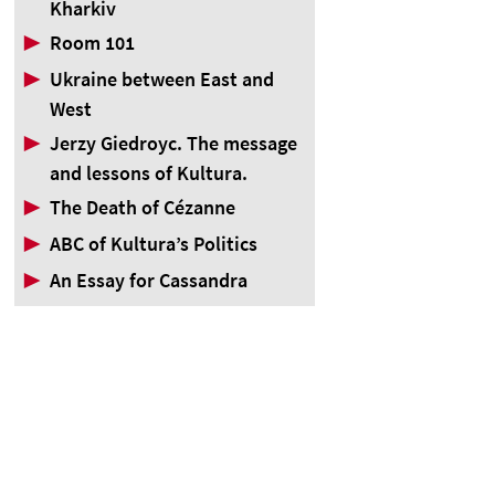
Kharkiv
▶
Room 101
▶
Ukraine between East and
West
▶
Jerzy Giedroyc. The message
and lessons of Kultura.
▶
The Death of Cézanne
▶
ABC of Kultura’s Politics
▶
An Essay for Cassandra