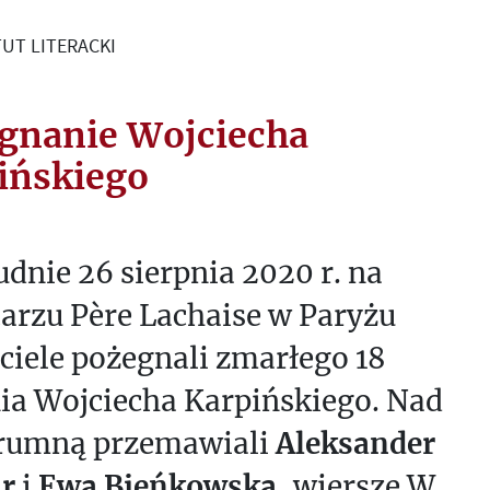
UT LITERACKI
gnanie Wojciecha
ińskiego
dnie 26 sierpnia 2020 r. na
arzu Père Lachaise w Paryżu
ciele pożegnali zmarłego 18
nia Wojciecha Karpińskiego. Nad
trumną przemawiali
Aleksander
r
i
Ewa Bieńkowska
, wiersze W.