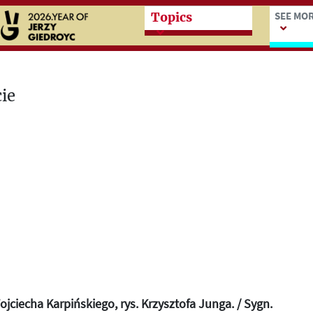
Przeskocz do treści zasad
Przesk
SEE MO
Topics
ojciecha Karpińskiego, rys. Krzysztofa Junga. / Sygn.