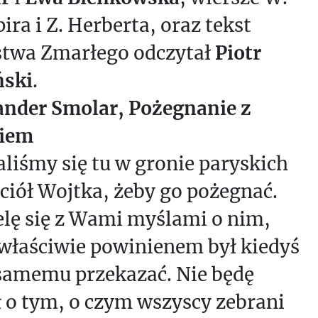
ira i Z. Herberta, oraz tekst
stwa Zmarłego odczytał
Piotr
ski
.
ander Smolar, Pożegnanie z
iem
liśmy się tu w gronie paryskich
ciół Wojtka, żeby go pożegnać.
elę się z Wami myślami o nim,
 właściwie powinienem był kiedyś
samemu przekazać. Nie będę
 o tym, o czym wszyscy zebrani