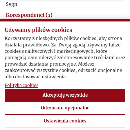
Sygn.
I
Korespondenci (1)
J
Franciszek Wilk
Używamy plików cookies
K
Korzystamy z niezbędnych plików cookies, aby strona
Bolesław Biłogan / Franciszek Wilk
działała prawidłowo. Za Twoją zgodą używamy także
cookies analitycznych i marketingowych, które
L
pomagają nam mierzyć zainteresowanie treściami oraz
prowadzić działania promocyjne. Możesz
Subskrypcja Pamiętników Witosa
Ł
zaakceptować wszystkie cookies, odrzucić opcjonalne
Harrow, Londyn, 1963-11-14 , Franciszek Wilk
albo dostosować ustawienia.
Wilk na prośbę Giedroycia apeluje do przyjaciół z
M
Polityka cookies
PSL, by rozpuścili wici o Pamiętnikach Wincentego
Akceptuję wszystkie
Witosa, przygotowywanych do druku przez
N
Kulturę. Z listu dowiadujemy się również, jak zaczął
Odrzucam opcjonalne
się konflikt o prawa do wydania między IL a
O
Ossolineum.
Ustawienia cookies
Ustawienia cookies