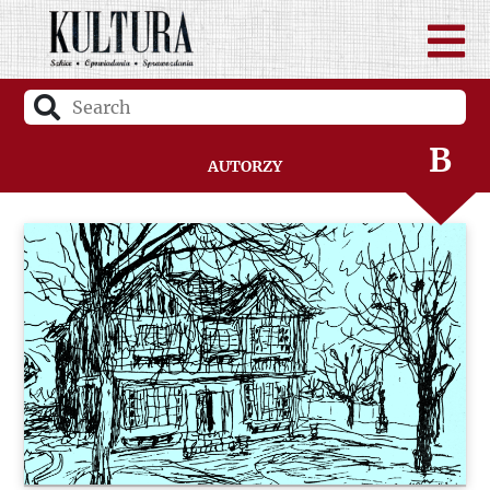
A
B
Autorzy
C
D
F
G
H