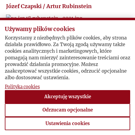
Józef Czapski / Artur Rubinstein
J
H
K
Używamy plików cookies
Poszukiwanie sponsorów...
J
Korzystamy z niezbędnych plików cookies, aby strona
L
1949-03-22 , Józef Czapski
działała prawidłowo. Za Twoją zgodą używamy także
M
... Jesteśmy przeciwnikami konsekwentnymi i
cookies analitycznych i marketingowych, które
gwałtownymi wszelkiego antysemityzmu,
Ł
pomagają nam mierzyć zainteresowanie treściami oraz
antyukrainizmu i wszelkiego nacjonalizmu
Q
prowadzić działania promocyjne. Możesz
polskiego, który nie widzi nic poza szkodliwymi i
zaakceptować wszystkie cookies, odrzucić opcjonalne
M
już skonstniałymi formami bytowania...
albo dostosować ustawienia.
R
Polityka cookies
syg. Po JC 18
N
S
Akceptuję wszystkie
O
Odrzucam opcjonalne
T
P
Ustawienia cookies
V
Ustawienia cookies