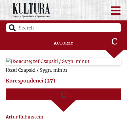
A
B
C
Autorzy
D
A
Józef Czapski / Sygn. min01
F
B
Korespondenci (27)
G
C
H
D
Artur Rubinstein
I
G