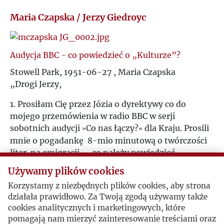
J
Maria Czapska / Jerzy Giedroyc
K
Audycja BBC - co powiedzieć o „Kulturze”?
L
Stowell Park, 1951-06-27 , Maria Czapska
„Drogi Jerzy,
Ł
1. Prosiłam Cię przez Józia o dyrektywy co do
mojego przemówienia w radio BBC w serji
M
sobotnich audycji
Co nas łączy?
dla Kraju
. Prosili
»
«
mnie o pogadankę 8-mio minutową o
twórczości
N
liter
. na emigracji. – co należy powiedzieć
o
Kulturze
? Kogo i co jeszcze należałoby
»
«
Używamy plików cookies
O
[wyliczyć]?”.
Korzystamy z niezbędnych plików cookies, aby strona
działała prawidłowo. Za Twoją zgodą używamy także
P
cookies analitycznych i marketingowych, które
Czym jest „Kultura” i jakie są jej cele
pomagają nam mierzyć zainteresowanie treściami oraz