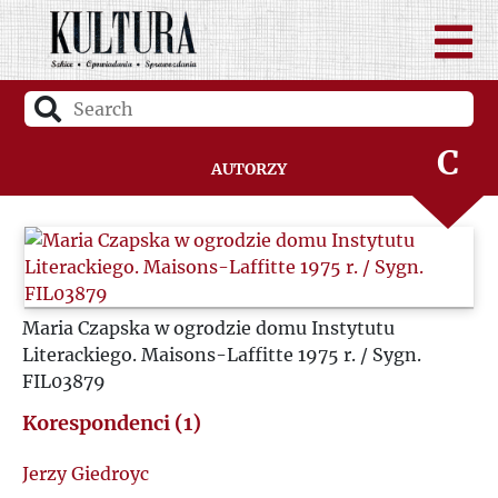
A
B
C
Autorzy
D
F
Maria Czapska w ogrodzie domu Instytutu
G
Literackiego. Maisons-Laffitte 1975 r. / Sygn.
FIL03879
H
Korespondenci (1)
I
Jerzy Giedroyc