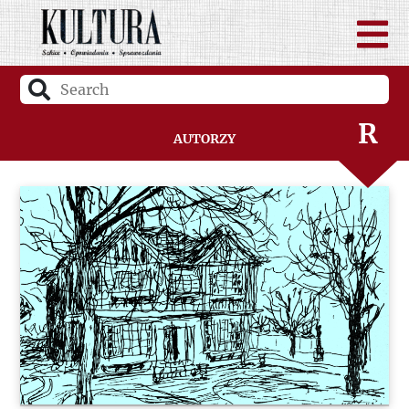
P
Q
R
Autorzy
S
Ś
T
U
V