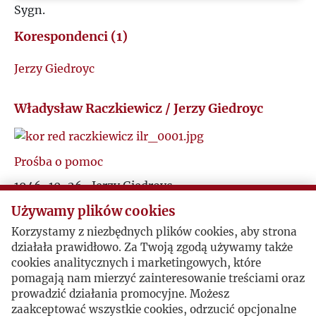
Sygn.
W
Korespondenci (1)
Z
Jerzy Giedroyc
Ż
Władysław Raczkiewicz / Jerzy Giedroyc
Prośba o pomoc
1946-10-26 , Jerzy Giedroyc
Jerzy Giedroyc zgłasza się do Prezydenta
Używamy plików cookies
Władysława Raczkiewicza z prośbą o pomoc w
Korzystamy z niezbędnych plików cookies, aby strona
uregulowaniu sytuacji prawnej Instytutu.
działała prawidłowo. Za Twoją zgodą używamy także
cookies analitycznych i marketingowych, które
pomagają nam mierzyć zainteresowanie treściami oraz
Życzenia dla Prezydenta Raczkiewicza
prowadzić działania promocyjne. Możesz
zaakceptować wszystkie cookies, odrzucić opcjonalne
Rzym, 1946-12-19 , Jerzy Giedroyc