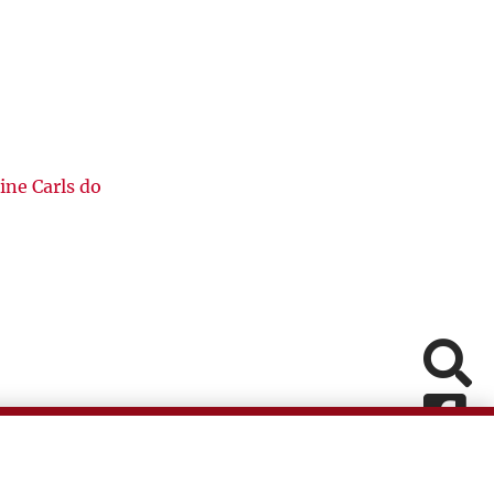
ine Carls do
Pomiń
Fa
In