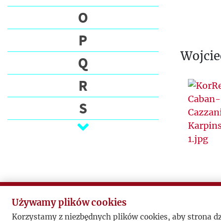
O
P
Wojcie
Q
R
S
Ś
T
U
V
Używamy plików cookies
Korzystamy z niezbędnych plików cookies, aby strona d