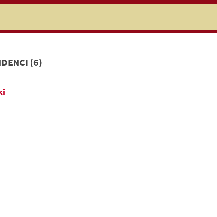
niczej
DENCI (6)
ki