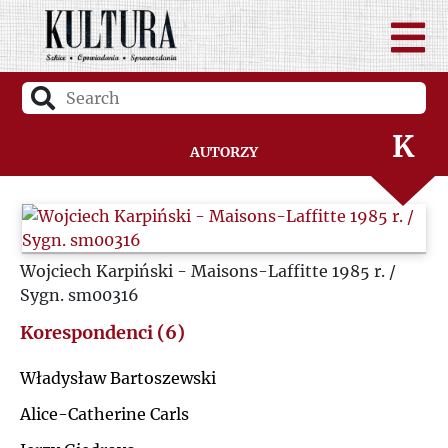
I
J
K
Autorzy
L
Ł
Wojciech Karpiński - Maisons-Laffitte 1985 r. /
Sygn. sm00316
M
Korespondenci (6)
N
Władysław Bartoszewski
O
Alice-Catherine Carls