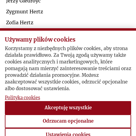
Jerzy Giedroyc
P
Zygmunt Hertz
Zofia Hertz
Q
Konstanty Aleksander Jeleński
Używamy plików cookies
R
Korzystamy z niezbędnych plików cookies, aby strona
Wojciech Karpiński / Konstanty Aleksander
działała prawidłowo. Za Twoją zgodą używamy także
S
Jeleński
cookies analitycznych i marketingowych, które
pomagają nam mierzyć zainteresowanie treściami oraz
Ś
prowadzić działania promocyjne. Możesz
syg. SKAJ 11 t.1; list Wojciecha Karpińskiego do
zaakceptować wszystkie cookies, odrzucić opcjonalne
albo dostosować ustawienia.
Konstantego Jeleńskiego
T
Polityka cookies
Warszawa, 1981-08-12 , Wojciech Karpiński
U
Akceptuję wszystkie
syg. SKAJ 11 t.1; list Wojciecha Karpińskiego do
Odrzucam opcjonalne
V
Konstantego Aleksandra Jeleńskiego 2
Ustawienia cookies