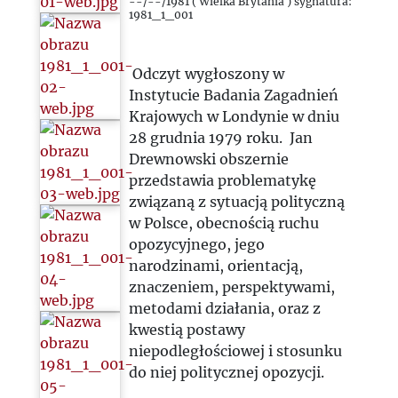
1985
--/--/1981 ( Wielka Brytania ) sygnatura:
1981_1_001
1986
Odczyt wygłoszony w
Instytucie Badania Zagadnień
1987
Krajowych w Londynie w dniu
28 grudnia 1979 roku. Jan
1988
Drewnowski obszernie
przedstawia problematykę
1989
związaną z sytuacją polityczną
w Polsce, obecnością ruchu
opozycyjnego, jego
1990
narodzinami, orientacją,
znaczeniem, perspektywami,
1991
metodami działania, oraz z
kwestią postawy
1992
niepodległościowej i stosunku
do niej politycznej opozycji.