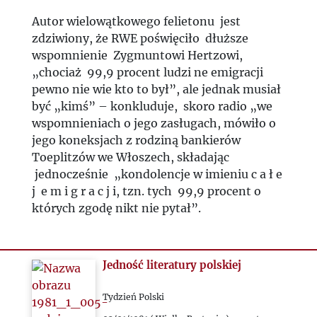
Autor wielowątkowego felietonu jest
zdziwiony, że RWE poświęciło dłuższe
wspomnienie Zygmuntowi Hertzowi,
„chociaż 99,9 procent ludzi ne emigracji
pewno nie wie kto to był”, ale jednak musiał
być „kimś” – konkluduje, skoro radio „we
wspomnieniach o jego zasługach, mówiło o
jego koneksjach z rodziną bankierów
Toeplitzów we Włoszech, składając
jednocześnie „kondolencje w imieniu c a ł e
j e m i g r a c j i, tzn. tych 99,9 procent o
których zgodę nikt nie pytał”.
Jedność literatury polskiej
Tydzień Polski