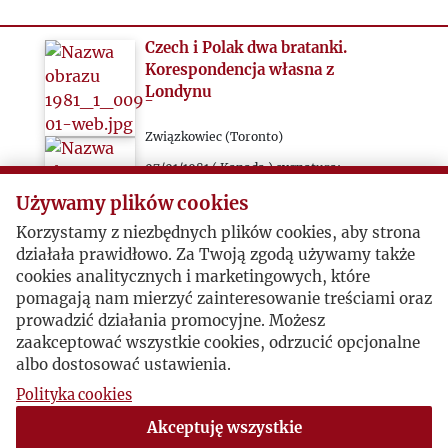
Czech i Polak dwa bratanki.
Korespondencja własna z
Londynu
Związkowiec (Toronto)
07/01/1981 ( Kanada ) sygnatura:
1981_1_009
Używamy plików cookies
Korzystamy z niezbędnych plików cookies, aby strona
Bohdan Brodziński prezentuje
działała prawidłowo. Za Twoją zgodą używamy także
sylwetkę Jiří Lederera, czeskiego
cookies analitycznych i marketingowych, które
dziennikarza, dysydenta działacza i więźnia
pomagają nam mierzyć zainteresowanie treściami oraz
politycznego w okresie Praskiej Wiosny
prowadzić działania promocyjne. Możesz
zaakceptować wszystkie cookies, odrzucić opcjonalne
oraz przeprowadza z nim w Londynie krótką
albo dostosować ustawienia.
rozmowę.
Polityka cookies
Akceptuję wszystkie