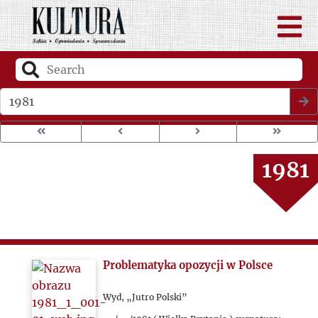
1977
1978
1979
Wybierz rok wydania
1980
1981
1982
1983
Problematyka opozycji w Polsce
1984
Wyd, „Jutro Polski”