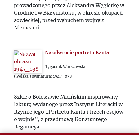
prowadzonego przez Aleksandra Węgierkę w
1992
Grodnie i w Białymstoku, w okresie okupacji
sowieckiej, przed wybuchem wojny z
1993
Niemcami.
2000
Na odwrocie portretu Kanta
2020
Tygodnik Warszawski
2021
( Polska ) sygnatura: 1947_038
2022
Szkic o Bolesławie Micińskim inspirowany
lekturą wydanego przez Instytut Literacki w
2023
Rzymie jego „Portretu Kanta i trzech esejów
o wojnie”, z przedmową Konstantego
2024
Regameya.