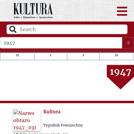
Wybierz rok wydania
1946
1947
1948
1949
Kultura
1950
Tygodnik Powszechny