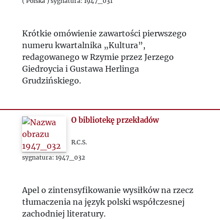
1951
( Polska ) sygnatura: 1947_031
1952
Krótkie omówienie zawartości pierwszego
numeru kwartalnika „Kultura”,
1953
redagowanego w Rzymie przez Jerzego
Giedroycia i Gustawa Herlinga
Grudzińskiego.
1954
1955
O bibliotekę przekładów
1956
R.C.S.
sygnatura: 1947_032
1957
Apel o zintensyfikowanie wysiłków na rzecz
1958
tłumaczenia na język polski współczesnej
zachodniej literatury.