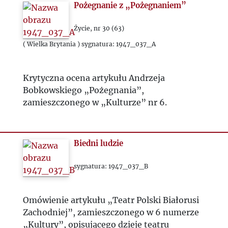
Pożegnanie z „Pożegnaniem”
1984
Życie, nr 30 (63)
1985
( Wielka Brytania ) sygnatura: 1947_037_A
1986
Krytyczna ocena artykułu Andrzeja
Bobkowskiego „Pożegnania”,
1987
zamieszczonego w „Kulturze” nr 6.
1988
Biedni ludzie
1989
sygnatura: 1947_037_B
1990
Omówienie artykułu „Teatr Polski Białorusi
1991
Zachodniej”, zamieszczonego w 6 numerze
„Kultury”, opisującego dzieje teatru