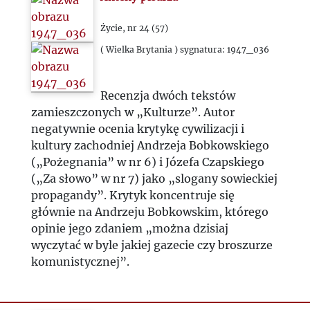
1976
Życie, nr 24 (57)
( Wielka Brytania ) sygnatura: 1947_036
1977
Recenzja dwóch tekstów
1978
zamieszczonych w „Kulturze”. Autor
negatywnie ocenia krytykę cywilizacji i
1979
kultury zachodniej Andrzeja Bobkowskiego
(„Pożegnania” w nr 6) i Józefa Czapskiego
1980
(„Za słowo” w nr 7) jako „slogany sowieckiej
propagandy”. Krytyk koncentruje się
głównie na Andrzeju Bobkowskim, którego
1981
opinie jego zdaniem „można dzisiaj
wyczytać w byle jakiej gazecie czy broszurze
1982
komunistycznej”.
1983