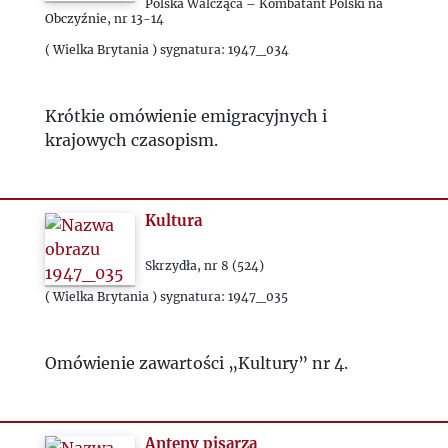
Polska Walcząca – Kombatant Polski na
Obczyźnie, nr 13-14
1968
( Wielka Brytania ) sygnatura: 1947_034
1969
Krótkie omówienie emigracyjnych i
krajowych czasopism.
1970
1971
Kultura
1972
Skrzydła, nr 8 (524)
( Wielka Brytania ) sygnatura: 1947_035
1973
Omówienie zawartości „Kultury” nr 4.
1974
1975
Anteny pisarza