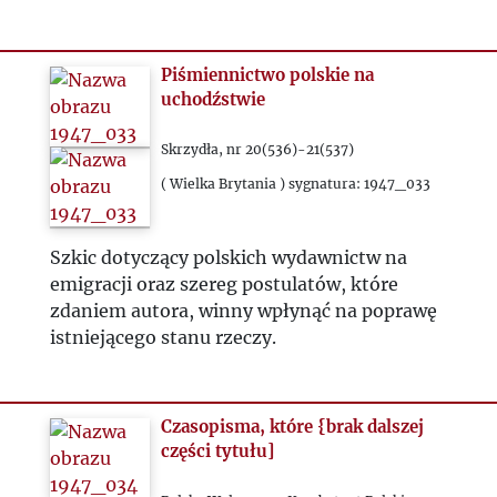
1959
1960
Piśmiennictwo polskie na
uchodźstwie
1961
Skrzydła, nr 20(536)-21(537)
1962
( Wielka Brytania ) sygnatura: 1947_033
1963
Szkic dotyczący polskich wydawnictw na
emigracji oraz szereg postulatów, które
1964
zdaniem autora, winny wpłynąć na poprawę
istniejącego stanu rzeczy.
1965
1966
Czasopisma, które {brak dalszej
części tytułu]
1967