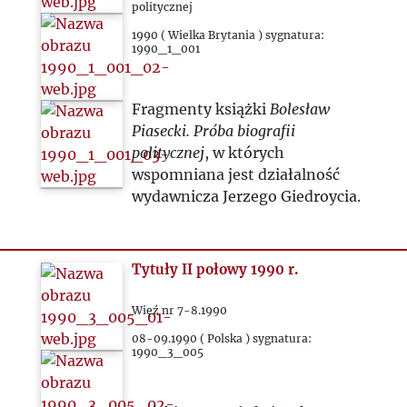
2000
politycznej
1990 ( Wielka Brytania ) sygnatura:
1990_1_001
2020
2021
Fragmenty książki
Bolesław
Piasecki. Próba biografii
2022
politycznej
, w których
wspomniana jest działalność
wydawnicza Jerzego Giedroycia.
2023
2024
Tytuły II połowy 1990 r.
2025
Więź nr 7-8.1990
08-09.1990 ( Polska ) sygnatura:
1990_3_005