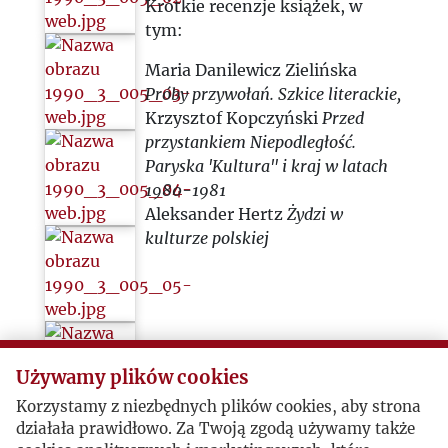
Krótkie recenzje książek, w
tym:
Maria Danilewicz Zielińska
Próby przywołań. Szkice literackie,
Krzysztof Kopczyński
Przed
przystankiem Niepodległość.
Paryska 'Kultura" i kraj w latach
1980-1981
Aleksander Hertz
Żydzi w
kulturze polskiej
Używamy plików cookies
Korzystamy z niezbędnych plików cookies, aby strona
działała prawidłowo. Za Twoją zgodą używamy także
Krakowskie Targi Wydawców